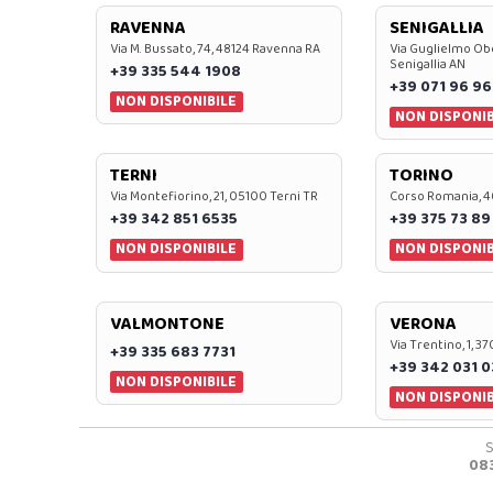
RAVENNA
SENIGALLIA
Via M. Bussato, 74, 48124 Ravenna RA
Via Guglielmo Obe
Senigallia AN
+39 335 544 1908
+39 071 96 96
NON DISPONIBILE
NON DISPONIB
TERNI
TORINO
Via Montefiorino, 21, 05100 Terni TR
Corso Romania, 4
+39 342 851 6535
+39 375 73 89
NON DISPONIBILE
NON DISPONIB
VALMONTONE
VERONA
Via Trentino, 1, 
+39 335 683 7731
+39 342 031 
NON DISPONIBILE
NON DISPONIB
08