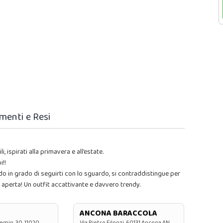
menti e Resi
ispirati alla primavera e all’estate.
i!!
o in grado di seguirti con lo sguardo, si contraddistingue per
ia aperta! Un outfit accattivante e davvero trendy.
ANCONA BARACCOLA
emin, 30, 11020
Via Pietro Filonzi, 60131 Ancona AN