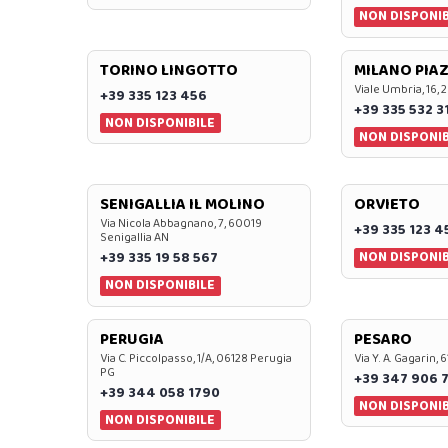
NON DISPONIB
TORINO LINGOTTO
MILANO PIAZ
Viale Umbria, 16, 
+39 335 123 456
+39 335 532 3
NON DISPONIBILE
NON DISPONIB
SENIGALLIA IL MOLINO
ORVIETO
Via Nicola Abbagnano, 7, 60019
+39 335 123 4
Senigallia AN
NON DISPONIB
+39 335 19 58 567
NON DISPONIBILE
PERUGIA
PESARO
Via C. Piccolpasso, 1/A, 06128 Perugia
Via Y. A. Gagarin,
PG
+39 347 906 
+39 344 058 1790
NON DISPONIB
NON DISPONIBILE