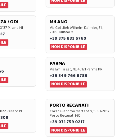
NON DISPONIBILE
ILE
ZA LODI
MILANO
20137 Milano MI
Via Gottlieb Wilhelm Daimler, 61,
20151 Milano MI
117
+39 375 833 6760
ILE
NON DISPONIBILE
PARMA
Via Emilia Est, 7B, 43121 Parma PR
56
+39 349 766 8789
ILE
NON DISPONIBILE
PORTO RECANATI
 61122 Pesaro PU
Corso Giacomo Matteotti, 156, 62017
Porto Recanati MC
7308
+39 071 759 0217
ILE
NON DISPONIBILE