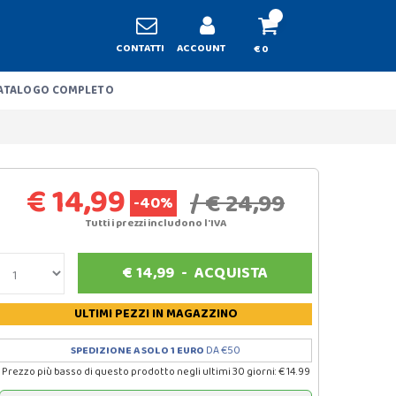
CONTATTI
ACCOUNT
€ 0
ATALOGO COMPLETO
€ 14,99
/ € 24,99
-40%
Tutti i prezzi includono l'IVA
€
14,99
-
ACQUISTA
ULTIMI PEZZI
IN MAGAZZINO
SPEDIZIONE A SOLO 1 EURO
DA €50
Prezzo più basso di questo prodotto negli ultimi 30 giorni: € 14.99