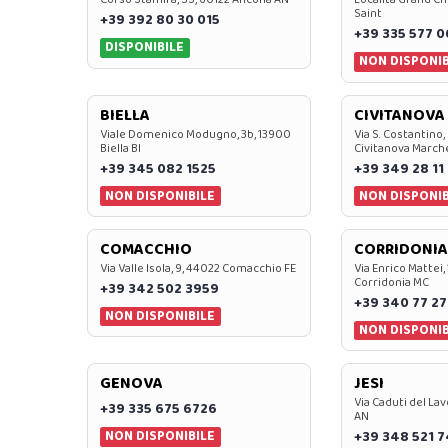
Saint
+39 392 80 30 015
+39 335 577 
DISPONIBILE
NON DISPONIB
BIELLA
CIVITANOVA
Viale Domenico Modugno, 3b, 13900
Via S. Costantino,
Biella BI
Civitanova March
+39 345 082 1525
+39 349 28 11
NON DISPONIBILE
NON DISPONIB
COMACCHIO
CORRIDONIA
Via Valle Isola, 9, 44022 Comacchio FE
Via Enrico Mattei,
Corridonia MC
+39 342 502 3959
+39 340 77 27
NON DISPONIBILE
NON DISPONIB
GENOVA
JESI
Via Caduti del Lav
+39 335 675 6726
AN
NON DISPONIBILE
+39 348 521 