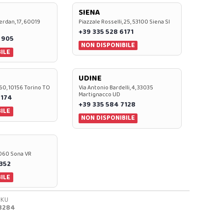
SIENA
rdan, 17, 60019
Piazzale Rosselli, 25, 53100 Siena SI
+39 335 528 6171
 905
NON DISPONIBILE
ILE
UDINE
60, 10156 Torino TO
Via Antonio Bardelli, 4, 33035
Martignacco UD
 174
+39 335 584 7128
ILE
NON DISPONIBILE
37060 Sona VR
0352
ILE
SKU
3284