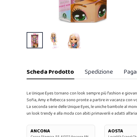
Scheda Prodotto
Spedizione
Paga
Le Unique Eyes tornano con look sempre più fashion e giovanili, 
Sofia, Amy e Rebecca sono pronte a partire in vacanza con vo
La seconda serie delle Unique Eyes, le uniche bambole al mond
un look trendy e alla moda con abiti primaverili e adatti all’ar
ANCONA
AOSTA
Corso Stamira, 55, 60122 Ancona AN
Località Grand Ch