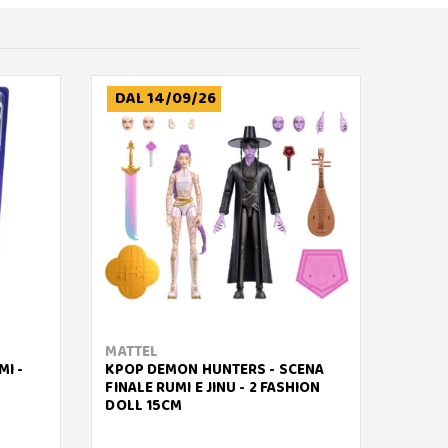
DAL 14/09/26
MATTEL
MATT
I -
KPOP DEMON HUNTERS - SCENA
BARBI
FINALE RUMI E JINU - 2 FASHION
DOLL 15CM