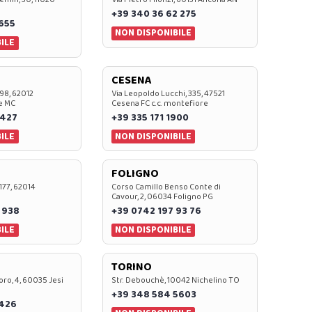
+39 340 36 62 275
0655
NON DISPONIBILE
ILE
CESENA
 98, 62012
Via Leopoldo Lucchi, 335, 47521
e MC
Cesena FC c.c. montefiore
 427
+39 335 171 1900
ILE
NON DISPONIBILE
FOLIGNO
 177, 62014
Corso Camillo Benso Conte di
Cavour, 2, 06034 Foligno PG
 938
+39 0742 197 93 76
ILE
NON DISPONIBILE
TORINO
oro, 4, 60035 Jesi
Str. Debouchè, 10042 Nichelino TO
+39 348 584 5603
7426