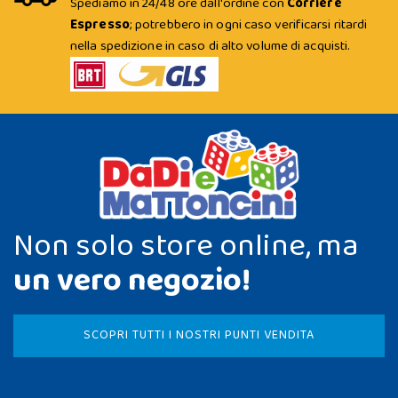
Spediamo in 24/48 ore dall'ordine con
Corriere
Espresso
; potrebbero in ogni caso verificarsi ritardi
nella spedizione in caso di alto volume di acquisti.
Non solo store online, ma
un vero negozio!
SCOPRI TUTTI I NOSTRI PUNTI VENDITA