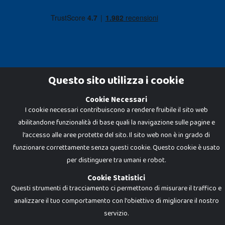
Questo sito utilizza i cookie
Cookie Necessari
Dadi e Mattoncini è un brand di Giocabene Srl. Ogni riproduzione o utilizzo non
espressamente autorizzato è severamente vietato. Tutti i loghi, marchi,
I cookie necessari contribuiscono a rendere fruibile il sito web
brand elencati nel presente shop sono di proprietà dei rispettivi titolari.
abilitandone funzionalità di base quali la navigazione sulle pagine e
I prezzi e le promozioni pubblicate potrebbero differire da quanto esposto in
negozio.
l'accesso alle aree protette del sito. Il sito web non è in grado di
Giocabene Srl - via della Posta 8, 20123 Milano (MI)
funzionare correttamente senza questi cookie. Questo cookie è usato
P.IVA 02608090425 - REA AN201199 - C.S. 10.000 i.v.
per distinguere tra umani e robot.
Cookie Statistici
Questi strumenti di tracciamento ci permettono di misurare il traffico e
analizzare il tuo comportamento con l'obiettivo di migliorare il nostro
servizio.