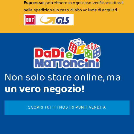
Espresso
; potrebbero in ogni caso verificarsi ritardi
nella spedizione in caso di alto volume di acquisti.
Non solo store online, ma
un vero negozio!
SCOPRI TUTTI I NOSTRI PUNTI VENDITA