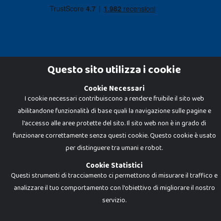
Questo sito utilizza i cookie
Cookie Necessari
Dadi e Mattoncini è un brand di Giocabene Srl. Ogni riproduzione o utilizzo non
I cookie necessari contribuiscono a rendere fruibile il sito web
espressamente autorizzato è severamente vietato. Tutti i loghi, marchi,
brand elencati nel presente shop sono di proprietà dei rispettivi titolari.
abilitandone funzionalità di base quali la navigazione sulle pagine e
I prezzi e le promozioni pubblicate potrebbero differire da quanto esposto in
negozio.
l'accesso alle aree protette del sito. Il sito web non è in grado di
Giocabene Srl - via della Posta 8, 20123 Milano (MI)
funzionare correttamente senza questi cookie. Questo cookie è usato
P.IVA 02608090425 - REA AN201199 - C.S. 10.000 i.v.
per distinguere tra umani e robot.
Cookie Statistici
Questi strumenti di tracciamento ci permettono di misurare il traffico e
analizzare il tuo comportamento con l'obiettivo di migliorare il nostro
servizio.