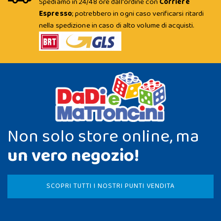
Spediamo in 24/48 ore dall'ordine con
Corriere
Espresso
; potrebbero in ogni caso verificarsi ritardi
nella spedizione in caso di alto volume di acquisti.
Non solo store online, ma
un vero negozio!
SCOPRI TUTTI I NOSTRI PUNTI VENDITA