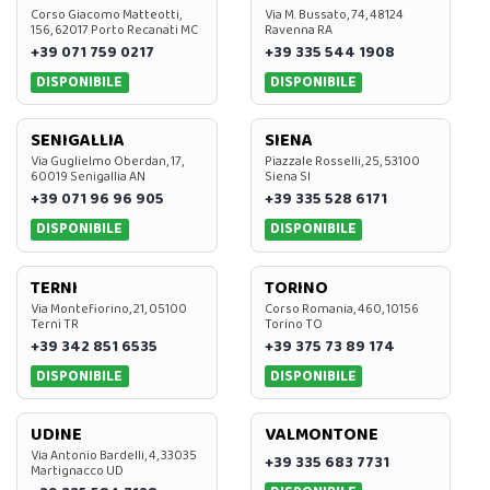
Corso Giacomo Matteotti,
Via M. Bussato, 74, 48124
156, 62017 Porto Recanati MC
Ravenna RA
+39 071 759 0217
+39 335 544 1908
DISPONIBILE
DISPONIBILE
SENIGALLIA
SIENA
Via Guglielmo Oberdan, 17,
Piazzale Rosselli, 25, 53100
60019 Senigallia AN
Siena SI
+39 071 96 96 905
+39 335 528 6171
DISPONIBILE
DISPONIBILE
TERNI
TORINO
Via Montefiorino, 21, 05100
Corso Romania, 460, 10156
Terni TR
Torino TO
+39 342 851 6535
+39 375 73 89 174
DISPONIBILE
DISPONIBILE
UDINE
VALMONTONE
Via Antonio Bardelli, 4, 33035
+39 335 683 7731
Martignacco UD