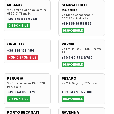
MILANO
SENIGALLIA IL
MOLINO
Via Gottlieb Wilhelm Daimler,
61, 20151 Milano MI
Via Nicola Abbagnano, 7,
+39 375 833 6760
60019 Senigallia AN
+39 335 19 58 567
DISPONIBILE
DISPONIBILE
ORVIETO
PARMA
Via Emilia Est, 7B, 43121 Parma
+39 335 123 456
PR
NON DISPONIBILE
+39 349 766 8789
DISPONIBILE
PERUGIA
PESARO
Via C. Piccolpasso, 1/A, 06128
Via Y. A. Gagarin, 61122 Pesaro
Perugia PG
PU
+39 344 058 1790
+39 347 906 7308
DISPONIBILE
DISPONIBILE
PORTO RECANATI
RAVENNA