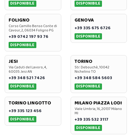
DISPONIBILE
DISPONIBILE
FOLIGNO
GENOVA
Corso Camillo Benso Conte di
+39 335 675 6726
Cavour, 2, 06034 Foligno PG
DISPONIBILE
+39 0742 197 93 76
DISPONIBILE
JESI
TORINO
Via Caduti del Lavoro, 4,
Str. Debouchè, 10042
60035 Jesi AN
Nichelino TO
+39 348 521 7426
+39 348 584 5603
DISPONIBILE
DISPONIBILE
TORINO LINGOTTO
MILANO PIAZZA LODI
Viale Umbria, 16, 20137 Milano
+39 335 123 456
MI
DISPONIBILE
+39 335 532 3117
DISPONIBILE