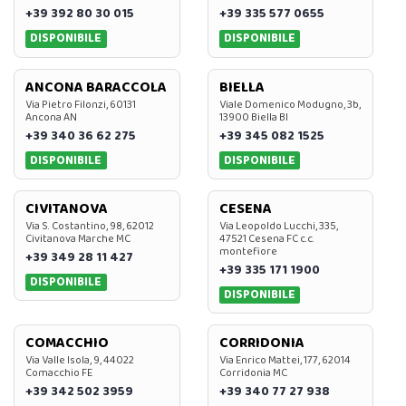
+39 392 80 30 015
+39 335 577 0655
DISPONIBILE
DISPONIBILE
ANCONA BARACCOLA
BIELLA
Via Pietro Filonzi, 60131
Viale Domenico Modugno, 3b,
Ancona AN
13900 Biella BI
+39 340 36 62 275
+39 345 082 1525
DISPONIBILE
DISPONIBILE
CIVITANOVA
CESENA
Via S. Costantino, 98, 62012
Via Leopoldo Lucchi, 335,
Civitanova Marche MC
47521 Cesena FC c.c.
montefiore
+39 349 28 11 427
+39 335 171 1900
DISPONIBILE
DISPONIBILE
COMACCHIO
CORRIDONIA
Via Valle Isola, 9, 44022
Via Enrico Mattei, 177, 62014
Comacchio FE
Corridonia MC
+39 342 502 3959
+39 340 77 27 938