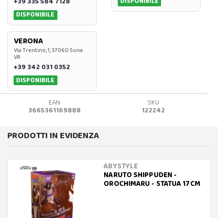
DISPONIBILE
+39 335 584 7128
DISPONIBILE
VERONA
Via Trentino, 1, 37060 Sona
VR
+39 342 031 0352
DISPONIBILE
EAN
SKU
3665361169888
122242
PRODOTTI IN EVIDENZA
ABYSTYLE
NARUTO SHIPPUDEN -
OROCHIMARU - STATUA 17CM