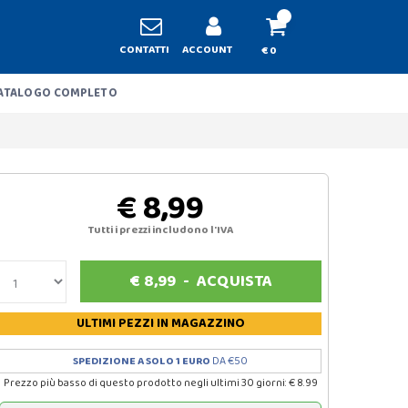
CONTATTI
ACCOUNT
€ 0
ATALOGO COMPLETO
€ 8,99
Tutti i prezzi includono l'IVA
€
8,99
-
ACQUISTA
ULTIMI PEZZI
IN MAGAZZINO
SPEDIZIONE A SOLO 1 EURO
DA €50
Prezzo più basso di questo prodotto negli ultimi 30 giorni: € 8.99