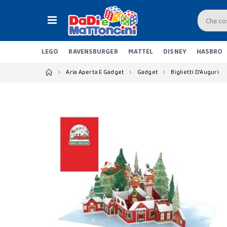
LEGO
RAVENSBURGER
MATTEL
DISNEY
HASBRO
Aria Aperta E Gadget
Gadget
Biglietti D'Auguri