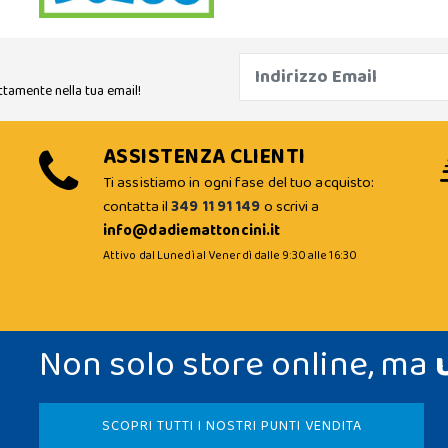
ttamente nella tua email!
ASSISTENZA CLIENTI
Ti assistiamo in ogni fase del tuo acquisto:
contatta il
349 11 91 149
o scrivi a
info@dadiemattoncini.it
Attivo dal Lunedì al Venerdì dalle 9:30 alle 16:30
Non solo store online, ma
SCOPRI TUTTI I NOSTRI PUNTI VENDITA