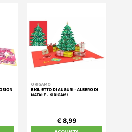
ORIGAMO
DIAM
LOSION
BIGLIETTO DI AUGURI - ALBERO DI
BIGLI
NATALE - KIRIGAMI
DOTZ 
TRADI
€ 8,99
€
ACQUISTA