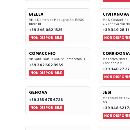
BIELLA
CIVITANOVA
Viale Domenico Modugno, 3b, 13900
Via S. Costantino,
Biella BI
Civitanova March
+39 345 082 1525
+39 349 28 11
NON DISPONIBILE
NON DISPONIB
COMACCHIO
CORRIDONIA
Via Valle Isola, 9, 44022 Comacchio FE
Via Enrico Mattei,
Corridonia MC
+39 342 502 3959
+39 340 77 27
NON DISPONIBILE
NON DISPONIB
GENOVA
JESI
Via Caduti del Lav
+39 335 675 6726
AN
NON DISPONIBILE
+39 348 521 
NON DISPONIB