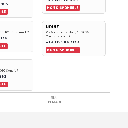
 905
NON DISPONIBILE
ILE
UDINE
60, 10156 Torino TO
Via Antonio Bardelli, 4, 33035
Martignacco UD
 174
+39 335 584 7128
ILE
NON DISPONIBILE
37060 Sona VR
0352
ILE
SKU
113464