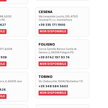
CESENA
 98, 62012
Via Leopoldo Lucchi, 335, 47521
e MC
Cesena FC c.c. montefiore
 427
+39 335 171 1900
ILE
NON DISPONIBILE
FOLIGNO
 177, 62014
Corso Camillo Benso Conte di
Cavour, 2, 06034 Foligno PG
 938
+39 0742 197 93 76
ILE
NON DISPONIBILE
TORINO
oro, 4, 60035 Jesi
Str. Debouchè, 10042 Nichelino TO
+39 348 584 5603
7426
NON DISPONIBILE
ILE