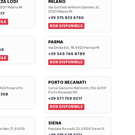
ZA LODI
MILANO
20137 Milano MI
Via Gottlieb Wilhelm Daimler, 61,
20151 Milano MI
117
+39 375 833 6760
ILE
NON DISPONIBILE
PARMA
Via Emilia Est, 7B, 43121 Parma PR
56
+39 349 766 8789
ILE
NON DISPONIBILE
PORTO RECANATI
 61122 Pesaro PU
Corso Giacomo Matteotti, 156, 62017
Porto Recanati MC
7308
+39 071 759 0217
NON DISPONIBILE
SIENA
rdan, 17, 60019
Piazzale Rosselli, 25, 53100 Siena SI
+39 335 528 6171