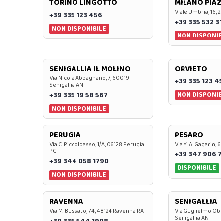
TORINO LINGOTTO
MILANO PIAZ
Viale Umbria, 16, 
+39 335 123 456
+39 335 532 3
NON DISPONIBILE
NON DISPONIB
SENIGALLIA IL MOLINO
ORVIETO
Via Nicola Abbagnano, 7, 60019
+39 335 123 4
Senigallia AN
NON DISPONIB
+39 335 19 58 567
NON DISPONIBILE
PERUGIA
PESARO
Via C. Piccolpasso, 1/A, 06128 Perugia
Via Y. A. Gagarin,
PG
+39 347 906 
+39 344 058 1790
DISPONIBILE
NON DISPONIBILE
RAVENNA
SENIGALLIA
Via M. Bussato, 74, 48124 Ravenna RA
Via Guglielmo Obe
Senigallia AN
+39 335 544 1908