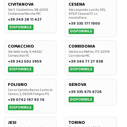
CIVITANOVA
CESENA
Via S. Costantino, 98, 62012
Via Leopoldo Lucchi, 335,
Civitanova Marche MC
47521 Cesena FC c.c.
montefiore
+39 349 28 11 427
+39 335 171 1900
DISPONIBILE
DISPONIBILE
COMACCHIO
CORRIDONIA
Via Valle Isola, 9, 44022
Via Enrico Mattei, 177, 62014
Comacchio FE
Corridonia MC
+39 342 502 3959
+39 340 77 27 938
DISPONIBILE
DISPONIBILE
FOLIGNO
GENOVA
Corso Camillo Benso Conte di
+39 335 675 6726
Cavour, 2, 06034 Foligno PG
DISPONIBILE
+39 0742 197 93 76
DISPONIBILE
JESI
TORINO