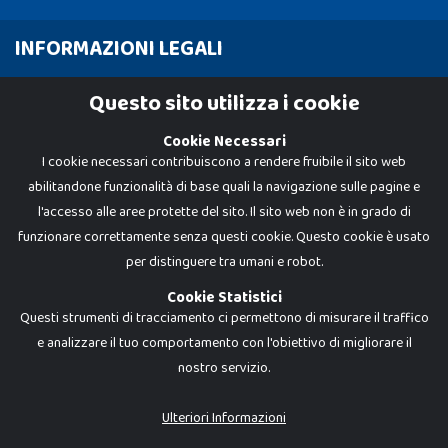
INFORMAZIONI LEGALI
Cookie Policy
Questo sito utilizza i cookie
Privacy Policy
Cookie Necessari
I cookie necessari contribuiscono a rendere fruibile il sito web
abilitandone funzionalità di base quali la navigazione sulle pagine e
l'accesso alle aree protette del sito. Il sito web non è in grado di
funzionare correttamente senza questi cookie. Questo cookie è usato
per distinguere tra umani e robot.
Cookie Statistici
Questi strumenti di tracciamento ci permettono di misurare il traffico
e analizzare il tuo comportamento con l'obiettivo di migliorare il
nostro servizio.
Dadi e Mattoncini è un brand di Giocabene Srl. Ogni riproduzione o utilizzo non
espressamente autorizzato è severamente vietato. Tutti i loghi, marchi,
brand elencati nel presente shop sono di proprietà dei rispettivi titolari.
I prezzi e le promozioni pubblicate potrebbero differire da quanto esposto in
Ulteriori Informazioni
negozio.
Giocabene Srl - via della Posta 8, 20123 Milano (MI)