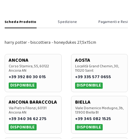
Scheda Prodotto
Spedizione
Pagamenti e Resi
harry potter - biscottiera - honeydukes 27,5x15cm
ANCONA
AOSTA
Corso Stamira, 55, 60122
Località Grand Chemin, 30,
Ancona AN
11020 Saint
+39 392 80 30 015
+39 335 577 0655
DISPONIBILE
DISPONIBILE
ANCONA BARACCOLA
BIELLA
Via Pietro Filonzi, 60131
Viale Domenico Modugno, 3b,
Ancona AN
13900 Biella BI
+39 340 36 62 275
+39 345 082 1525
DISPONIBILE
DISPONIBILE