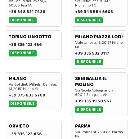
Via Caduti del Lavoro, 4,
Str. Debouchè, 10042
60035 Jesi AN
Nichelino TO
+39 348 521 7426
+39 348 584 5603
DISPONIBILE
DISPONIBILE
TORINO LINGOTTO
MILANO PIAZZA LODI
Viale Umbria, 16, 20137 Milano
+39 335 123 456
MI
DISPONIBILE
+39 335 532 3117
DISPONIBILE
MILANO
SENIGALLIA IL
MOLINO
Via Gottlieb Wilhelm Daimler,
61, 20151 Milano MI
Via Nicola Abbagnano, 7,
+39 375 833 6760
60019 Senigallia AN
+39 335 19 58 567
DISPONIBILE
DISPONIBILE
ORVIETO
PARMA
Via Emilia Est, 7B, 43121 Parma
+39 335 123 456
PR