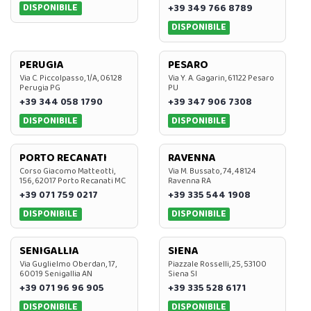
DISPONIBILE
+39 349 766 8789
DISPONIBILE
PERUGIA
PESARO
Via C. Piccolpasso, 1/A, 06128
Via Y. A. Gagarin, 61122 Pesaro
Perugia PG
PU
+39 344 058 1790
+39 347 906 7308
DISPONIBILE
DISPONIBILE
PORTO RECANATI
RAVENNA
Corso Giacomo Matteotti,
Via M. Bussato, 74, 48124
156, 62017 Porto Recanati MC
Ravenna RA
+39 071 759 0217
+39 335 544 1908
DISPONIBILE
DISPONIBILE
SENIGALLIA
SIENA
Via Guglielmo Oberdan, 17,
Piazzale Rosselli, 25, 53100
60019 Senigallia AN
Siena SI
+39 071 96 96 905
+39 335 528 6171
DISPONIBILE
DISPONIBILE