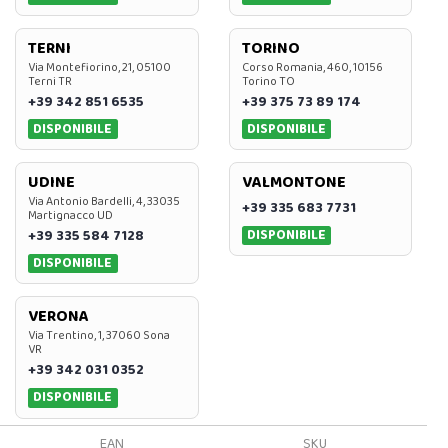
TERNI
TORINO
Via Montefiorino, 21, 05100
Corso Romania, 460, 10156
Terni TR
Torino TO
+39 342 851 6535
+39 375 73 89 174
DISPONIBILE
DISPONIBILE
UDINE
VALMONTONE
Via Antonio Bardelli, 4, 33035
+39 335 683 7731
Martignacco UD
DISPONIBILE
+39 335 584 7128
DISPONIBILE
VERONA
Via Trentino, 1, 37060 Sona
VR
+39 342 031 0352
DISPONIBILE
EAN
SKU