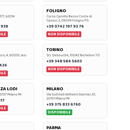
FOLIGNO
 177, 62014
Corso Camillo Benso Conte di
Cavour, 2, 06034 Foligno PG
 938
+39 0742 197 93 76
ILE
NON DISPONIBILE
TORINO
oro, 4, 60035 Jesi
Str. Debouchè, 10042 Nichelino TO
+39 348 584 5603
7426
NON DISPONIBILE
ILE
ZA LODI
MILANO
20137 Milano MI
Via Gottlieb Wilhelm Daimler, 61,
20151 Milano MI
117
+39 375 833 6760
ILE
DISPONIBILE
PARMA