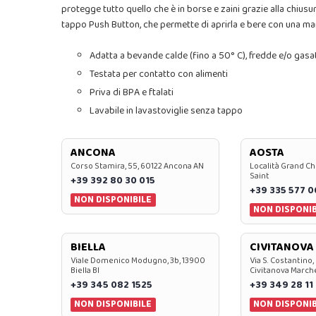
protegge tutto quello che è in borse e zaini grazie alla chiusu
tappo Push Button, che permette di aprirla e bere con una ma
Adatta a bevande calde (fino a 50° C), fredde e/o gasa
Testata per contatto con alimenti
Priva di BPA e ftalati
Lavabile in lavastoviglie senza tappo
ANCONA
AOSTA
Corso Stamira, 55, 60122 Ancona AN
Località Grand Ch
Saint
+39 392 80 30 015
+39 335 577 
NON DISPONIBILE
NON DISPONIB
BIELLA
CIVITANOVA
Viale Domenico Modugno, 3b, 13900
Via S. Costantino,
Biella BI
Civitanova March
+39 345 082 1525
+39 349 28 11
NON DISPONIBILE
NON DISPONIB