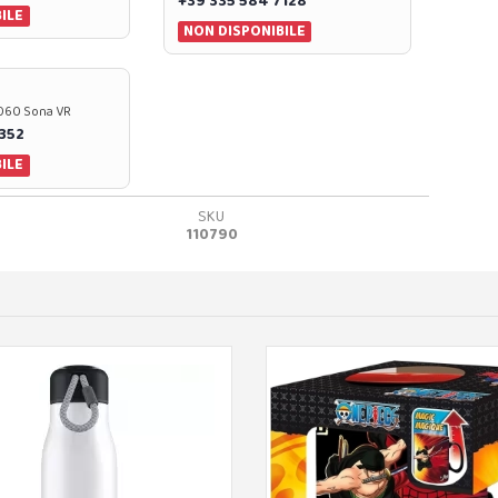
+39 335 584 7128
ILE
NON DISPONIBILE
37060 Sona VR
0352
ILE
SKU
110790