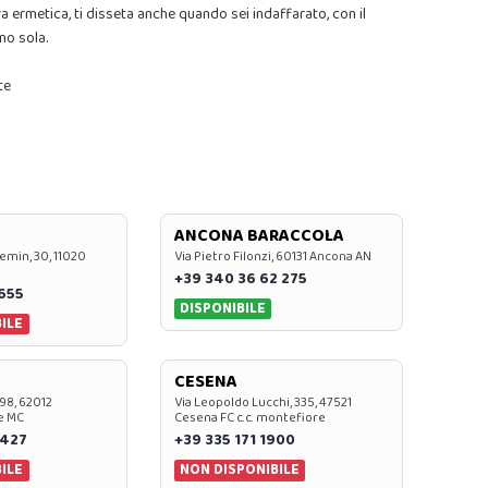
ra ermetica, ti disseta anche quando sei indaffarato, con il
no sola.
te
ANCONA BARACCOLA
emin, 30, 11020
Via Pietro Filonzi, 60131 Ancona AN
+39 340 36 62 275
0655
DISPONIBILE
ILE
CESENA
 98, 62012
Via Leopoldo Lucchi, 335, 47521
e MC
Cesena FC c.c. montefiore
 427
+39 335 171 1900
ILE
NON DISPONIBILE