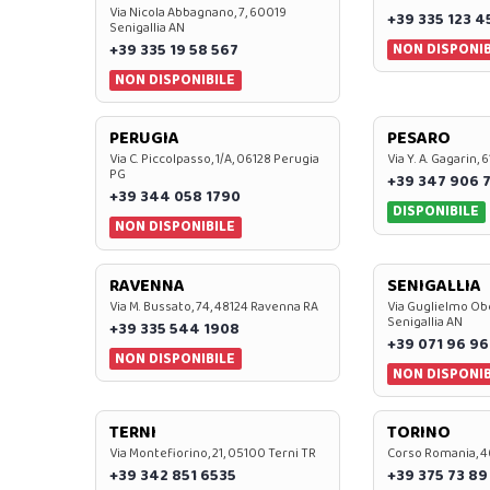
Via Nicola Abbagnano, 7, 60019
+39 335 123 4
Senigallia AN
NON DISPONIB
+39 335 19 58 567
NON DISPONIBILE
PERUGIA
PESARO
Via C. Piccolpasso, 1/A, 06128 Perugia
Via Y. A. Gagarin,
PG
+39 347 906 
+39 344 058 1790
DISPONIBILE
NON DISPONIBILE
RAVENNA
SENIGALLIA
Via M. Bussato, 74, 48124 Ravenna RA
Via Guglielmo Obe
Senigallia AN
+39 335 544 1908
+39 071 96 96
NON DISPONIBILE
NON DISPONIB
TERNI
TORINO
Via Montefiorino, 21, 05100 Terni TR
Corso Romania, 4
+39 342 851 6535
+39 375 73 89