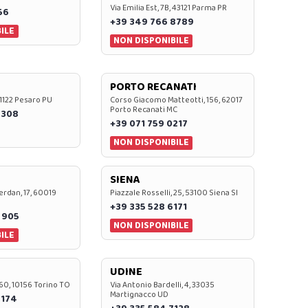
Via Emilia Est, 7B, 43121 Parma PR
56
+39 349 766 8789
ILE
NON DISPONIBILE
PORTO RECANATI
 61122 Pesaro PU
Corso Giacomo Matteotti, 156, 62017
Porto Recanati MC
7308
+39 071 759 0217
NON DISPONIBILE
SIENA
rdan, 17, 60019
Piazzale Rosselli, 25, 53100 Siena SI
+39 335 528 6171
 905
NON DISPONIBILE
ILE
UDINE
60, 10156 Torino TO
Via Antonio Bardelli, 4, 33035
Martignacco UD
 174