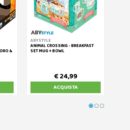
ABYSTYLE
ZOKU
ANIMAL CROSSING - BREAKFAST
BORRA
ZORO &
SET MUG + BOWL
- 350
€ 24,99
ACQUISTA