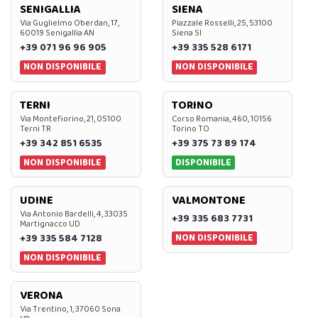
SENIGALLIA
SIENA
Via Guglielmo Oberdan, 17,
Piazzale Rosselli, 25, 53100
60019 Senigallia AN
Siena SI
+39 071 96 96 905
+39 335 528 6171
NON DISPONIBILE
NON DISPONIBILE
TERNI
TORINO
Via Montefiorino, 21, 05100
Corso Romania, 460, 10156
Terni TR
Torino TO
+39 342 851 6535
+39 375 73 89 174
NON DISPONIBILE
DISPONIBILE
UDINE
VALMONTONE
Via Antonio Bardelli, 4, 33035
+39 335 683 7731
Martignacco UD
NON DISPONIBILE
+39 335 584 7128
NON DISPONIBILE
VERONA
Via Trentino, 1, 37060 Sona