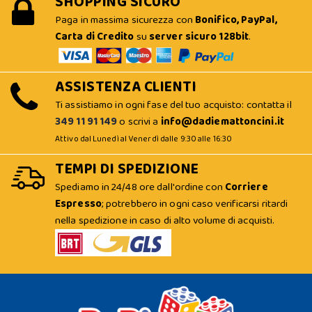
SHOPPING SICURO
Paga in massima sicurezza con
Bonifico, PayPal,
Carta di Credito
su
server sicuro 128bit
.
ASSISTENZA CLIENTI
Ti assistiamo in ogni fase del tuo acquisto: contatta il
349 11 91 149
o scrivi a
info@dadiemattoncini.it
Attivo dal Lunedì al Venerdì dalle 9:30 alle 16:30
TEMPI DI SPEDIZIONE
Spediamo in 24/48 ore dall'ordine con
Corriere
Espresso
; potrebbero in ogni caso verificarsi ritardi
nella spedizione in caso di alto volume di acquisti.