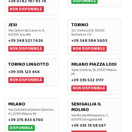
DISPONIBILE
+39 0742 197 93 76
NON DISPONIBILE
JESI
TORINO
Via Caduti del Lavoro, 4,
Str. Debouchè, 10042
60035 Jesi AN
Nichelino TO
+39 348 521 7426
+39 348 584 5603
NON DISPONIBILE
NON DISPONIBILE
TORINO LINGOTTO
MILANO PIAZZA LODI
Viale Umbria, 16, 20137 Milano
+39 335 123 456
MI
NON DISPONIBILE
+39 335 532 3117
NON DISPONIBILE
MILANO
SENIGALLIA IL
MOLINO
Via Gottlieb Wilhelm Daimler,
61, 20151 Milano MI
Via Nicola Abbagnano, 7,
+39 375 833 6760
60019 Senigallia AN
+39 335 19 58 567
DISPONIBILE