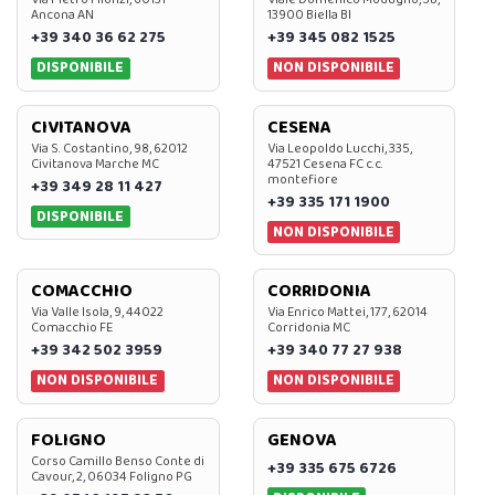
Ancona AN
13900 Biella BI
+39 340 36 62 275
+39 345 082 1525
DISPONIBILE
NON DISPONIBILE
CIVITANOVA
CESENA
Via S. Costantino, 98, 62012
Via Leopoldo Lucchi, 335,
Civitanova Marche MC
47521 Cesena FC c.c.
montefiore
+39 349 28 11 427
+39 335 171 1900
DISPONIBILE
NON DISPONIBILE
COMACCHIO
CORRIDONIA
Via Valle Isola, 9, 44022
Via Enrico Mattei, 177, 62014
Comacchio FE
Corridonia MC
+39 342 502 3959
+39 340 77 27 938
NON DISPONIBILE
NON DISPONIBILE
FOLIGNO
GENOVA
Corso Camillo Benso Conte di
+39 335 675 6726
Cavour, 2, 06034 Foligno PG