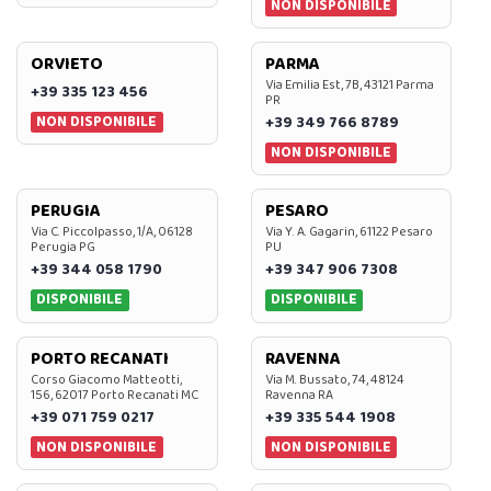
NON DISPONIBILE
ORVIETO
PARMA
Via Emilia Est, 7B, 43121 Parma
+39 335 123 456
PR
NON DISPONIBILE
+39 349 766 8789
NON DISPONIBILE
PERUGIA
PESARO
Via C. Piccolpasso, 1/A, 06128
Via Y. A. Gagarin, 61122 Pesaro
Perugia PG
PU
+39 344 058 1790
+39 347 906 7308
DISPONIBILE
DISPONIBILE
PORTO RECANATI
RAVENNA
Corso Giacomo Matteotti,
Via M. Bussato, 74, 48124
156, 62017 Porto Recanati MC
Ravenna RA
+39 071 759 0217
+39 335 544 1908
NON DISPONIBILE
NON DISPONIBILE