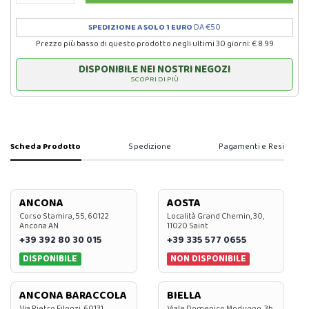
SPEDIZIONE A SOLO 1 EURO
DA €50
Prezzo più basso di questo prodotto negli ultimi 30 giorni: € 8.99
DISPONIBILE NEI NOSTRI NEGOZI
SCOPRI DI PIÙ
Scheda Prodotto
Spedizione
Pagamenti e Resi
ANCONA
AOSTA
Corso Stamira, 55, 60122
Località Grand Chemin, 30,
Ancona AN
11020 Saint
+39 392 80 30 015
+39 335 577 0655
DISPONIBILE
NON DISPONIBILE
ANCONA BARACCOLA
BIELLA
Via Pietro Filonzi, 60131
Viale Domenico Modugno, 3b,