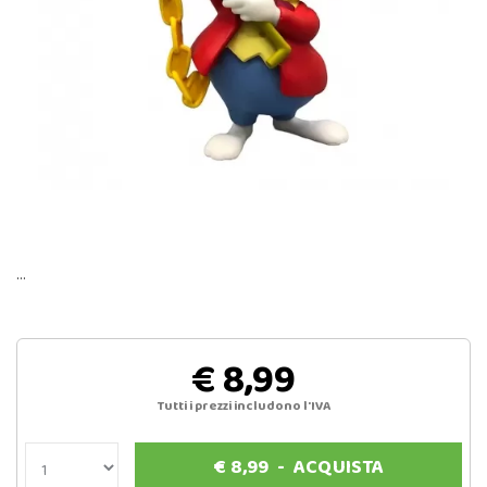
…
€ 8,99
Tutti i prezzi includono l'IVA
€
8,99
-
ACQUISTA