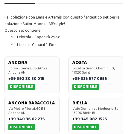
Fai colazione con Luna e Artemis con questo fantastico set per la
colazione Sailor Moon di ABYstyle!
Questo set contiene:
1 ciotola - Capacità 29oz
1 tazza - Capacità 13oz
ANCONA
AOSTA
Corso Stamira, 55, 60122
Località Grand Chemin, 30,
Ancona AN
11020 Saint
+39 392 80 30 015
+39 335 577 0655
DISPONIBILE
DISPONIBILE
ANCONA BARACCOLA
BIELLA
Via Pietro Filonzi, 60131
Viale Domenico Modugno, 3b,
Ancona AN
13900 Biella BI
+39 340 36 62 275
+39 345 082 1525
DISPONIBILE
DISPONIBILE