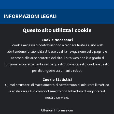
INFORMAZIONI LEGALI
Cookie Policy
Questo sito utilizza i cookie
Privacy Policy
Cookie Necessari
I cookie necessari contribuiscono a rendere fruibile il sito web
abilitandone funzionalità di base quali la navigazione sulle pagine e
l'accesso alle aree protette del sito. Il sito web non è in grado di
funzionare correttamente senza questi cookie. Questo cookie è usato
per distinguere tra umani e robot.
Cookie Statistici
Questi strumenti di tracciamento ci permettono di misurare il traffico
e analizzare il tuo comportamento con l'obiettivo di migliorare il
Dadi e Mattoncini è un brand di Giocabene Srl. Ogni riproduzione o utilizzo non
nostro servizio.
espressamente autorizzato è severamente vietato. Tutti i loghi, marchi,
brand elencati nel presente shop sono di proprietà dei rispettivi titolari.
I prezzi e le promozioni pubblicate potrebbero differire da quanto esposto in
Ulteriori Informazioni
negozio.