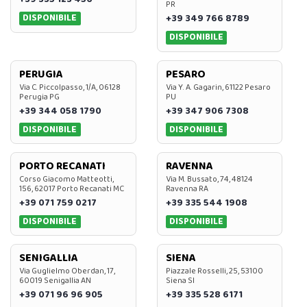
PR
DISPONIBILE
+39 349 766 8789
DISPONIBILE
PERUGIA
PESARO
Via C. Piccolpasso, 1/A, 06128
Via Y. A. Gagarin, 61122 Pesaro
Perugia PG
PU
+39 344 058 1790
+39 347 906 7308
DISPONIBILE
DISPONIBILE
PORTO RECANATI
RAVENNA
Corso Giacomo Matteotti,
Via M. Bussato, 74, 48124
156, 62017 Porto Recanati MC
Ravenna RA
+39 071 759 0217
+39 335 544 1908
DISPONIBILE
DISPONIBILE
SENIGALLIA
SIENA
Via Guglielmo Oberdan, 17,
Piazzale Rosselli, 25, 53100
60019 Senigallia AN
Siena SI
+39 071 96 96 905
+39 335 528 6171