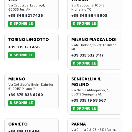
Via Caduti del Lavoro, 4,
Str. Debouchè, 10042
60035 Jesi AN
Nichelino TO
+39 348 521 7426
+39 348 584 5603
DISPONIBILE
DISPONIBILE
TORINO LINGOTTO
MILANO PIAZZA LODI
Viale Umbria, 16, 20137 Milano
+39 335 123 456
MI
DISPONIBILE
+39 335 532 3117
DISPONIBILE
MILANO
SENIGALLIA IL
MOLINO
Via Gottlieb Wilhelm Daimler,
61, 20151 Milano MI
Via Nicola Abbagnano, 7,
+39 375 833 6760
60019 Senigallia AN
+39 335 19 58 567
DISPONIBILE
DISPONIBILE
ORVIETO
PARMA
Via Emilia Est, 7B, 43121 Parma
+39 335 123 456