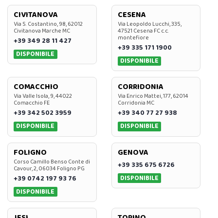
CIVITANOVA
CESENA
Via S. Costantino, 98, 62012
Via Leopoldo Lucchi, 335,
Civitanova Marche MC
47521 Cesena FC c.c.
montefiore
+39 349 28 11 427
+39 335 171 1900
DISPONIBILE
DISPONIBILE
COMACCHIO
CORRIDONIA
Via Valle Isola, 9, 44022
Via Enrico Mattei, 177, 62014
Comacchio FE
Corridonia MC
+39 342 502 3959
+39 340 77 27 938
DISPONIBILE
DISPONIBILE
FOLIGNO
GENOVA
Corso Camillo Benso Conte di
+39 335 675 6726
Cavour, 2, 06034 Foligno PG
DISPONIBILE
+39 0742 197 93 76
DISPONIBILE
JESI
TORINO