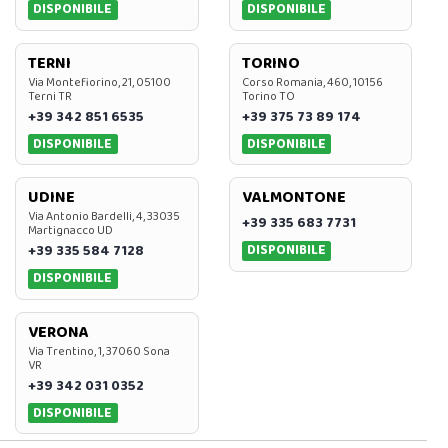
DISPONIBILE
DISPONIBILE
TERNI
TORINO
Via Montefiorino, 21, 05100
Corso Romania, 460, 10156
Terni TR
Torino TO
+39 342 851 6535
+39 375 73 89 174
DISPONIBILE
DISPONIBILE
UDINE
VALMONTONE
Via Antonio Bardelli, 4, 33035
+39 335 683 7731
Martignacco UD
DISPONIBILE
+39 335 584 7128
DISPONIBILE
VERONA
Via Trentino, 1, 37060 Sona
VR
+39 342 031 0352
DISPONIBILE