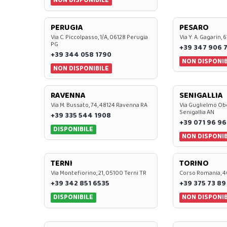
NON DISPONIBILE
PERUGIA
PESARO
Via C. Piccolpasso, 1/A, 06128 Perugia
Via Y. A. Gagarin,
PG
+39 347 906 
+39 344 058 1790
NON DISPONIB
NON DISPONIBILE
RAVENNA
SENIGALLIA
Via M. Bussato, 74, 48124 Ravenna RA
Via Guglielmo Obe
Senigallia AN
+39 335 544 1908
+39 071 96 96
DISPONIBILE
NON DISPONIB
TERNI
TORINO
Via Montefiorino, 21, 05100 Terni TR
Corso Romania, 4
+39 342 851 6535
+39 375 73 89
DISPONIBILE
NON DISPONIB