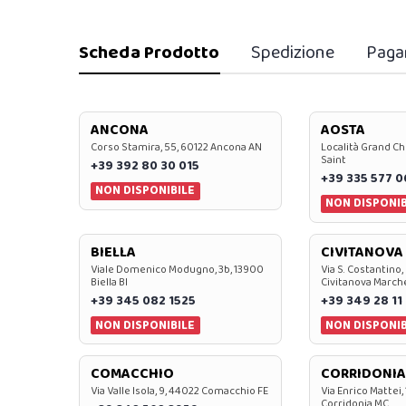
Scheda Prodotto
Spedizione
Paga
ANCONA
AOSTA
Corso Stamira, 55, 60122 Ancona AN
Località Grand Ch
Saint
+39 392 80 30 015
+39 335 577 
NON DISPONIBILE
NON DISPONIB
BIELLA
CIVITANOVA
Viale Domenico Modugno, 3b, 13900
Via S. Costantino,
Biella BI
Civitanova March
+39 345 082 1525
+39 349 28 11
NON DISPONIBILE
NON DISPONIB
COMACCHIO
CORRIDONIA
Via Valle Isola, 9, 44022 Comacchio FE
Via Enrico Mattei,
Corridonia MC