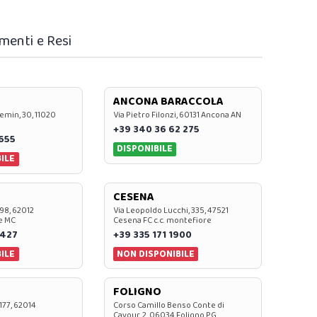
menti e Resi
ANCONA BARACCOLA
emin, 30, 11020
Via Pietro Filonzi, 60131 Ancona AN
+39 340 36 62 275
0655
DISPONIBILE
ILE
CESENA
 98, 62012
Via Leopoldo Lucchi, 335, 47521
e MC
Cesena FC c.c. montefiore
 427
+39 335 171 1900
ILE
NON DISPONIBILE
FOLIGNO
 177, 62014
Corso Camillo Benso Conte di
Cavour, 2, 06034 Foligno PG