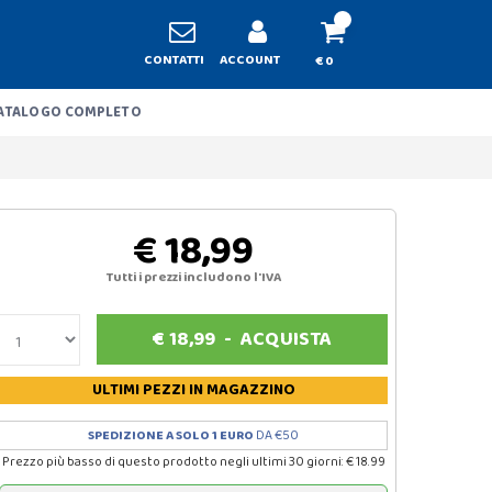
CONTATTI
ACCOUNT
€ 0
ATALOGO COMPLETO
€ 18,99
Tutti i prezzi includono l'IVA
€
18,99
-
ACQUISTA
ULTIMI PEZZI
IN MAGAZZINO
SPEDIZIONE A SOLO 1 EURO
DA €50
Prezzo più basso di questo prodotto negli ultimi 30 giorni: € 18.99