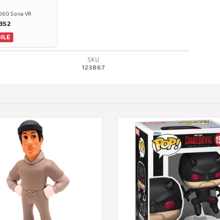
37060 Sona VR
0352
ILE
SKU
123867