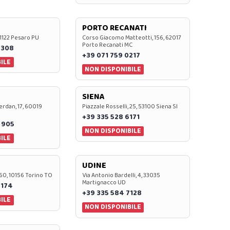
PORTO RECANATI
 61122 Pesaro PU
Corso Giacomo Matteotti, 156, 62017
Porto Recanati MC
7308
+39 071 759 0217
ILE
NON DISPONIBILE
SIENA
rdan, 17, 60019
Piazzale Rosselli, 25, 53100 Siena SI
+39 335 528 6171
 905
NON DISPONIBILE
ILE
UDINE
60, 10156 Torino TO
Via Antonio Bardelli, 4, 33035
Martignacco UD
 174
+39 335 584 7128
ILE
NON DISPONIBILE