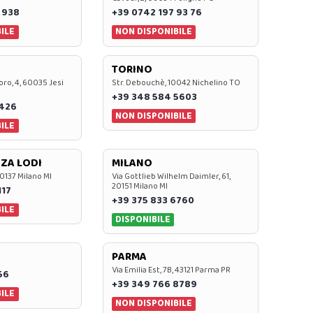
 938
+39 0742 197 93 76
ILE
NON DISPONIBILE
TORINO
oro, 4, 60035 Jesi
Str. Debouchè, 10042 Nichelino TO
+39 348 584 5603
7426
NON DISPONIBILE
ILE
ZA LODI
MILANO
20137 Milano MI
Via Gottlieb Wilhelm Daimler, 61,
20151 Milano MI
117
+39 375 833 6760
ILE
DISPONIBILE
PARMA
Via Emilia Est, 7B, 43121 Parma PR
56
+39 349 766 8789
ILE
NON DISPONIBILE