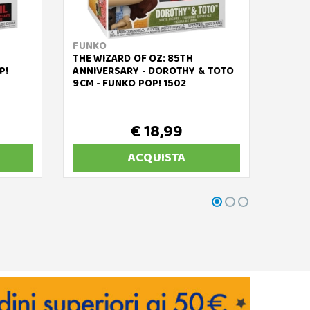
FUNKO
FUNK
THE WIZARD OF OZ: 85TH
THE S
P!
ANNIVERSARY - DOROTHY & TOTO
POP! 
9CM - FUNKO POP! 1502
€ 18,99
ACQUISTA