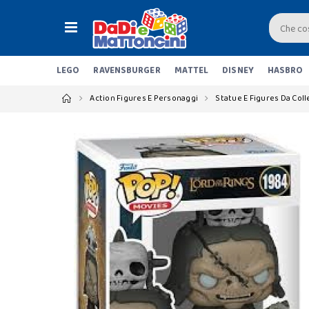
LEGO
RAVENSBURGER
MATTEL
DISNEY
HASBRO
Action Figures E Personaggi
Statue E Figures Da Col