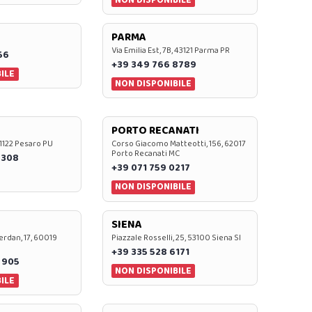
PARMA
Via Emilia Est, 7B, 43121 Parma PR
56
+39 349 766 8789
ILE
NON DISPONIBILE
PORTO RECANATI
 61122 Pesaro PU
Corso Giacomo Matteotti, 156, 62017
Porto Recanati MC
7308
+39 071 759 0217
NON DISPONIBILE
SIENA
rdan, 17, 60019
Piazzale Rosselli, 25, 53100 Siena SI
+39 335 528 6171
 905
NON DISPONIBILE
ILE