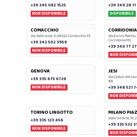
+39 345 082 1525
+39 349 28 11
NON DISPONIBILE
DISPONIBILE
COMACCHIO
CORRIDONIA
Via Valle Isola, 9, 44022 Comacchio FE
Via Enrico Mattei,
Corridonia MC
+39 342 502 3959
+39 340 77 27
NON DISPONIBILE
NON DISPONIB
GENOVA
JESI
Via Caduti del Lav
+39 335 675 6726
AN
NON DISPONIBILE
+39 348 521 
NON DISPONIB
TORINO LINGOTTO
MILANO PIAZ
Viale Umbria, 16, 
+39 335 123 456
+39 335 532 3
NON DISPONIBILE
NON DISPONIB