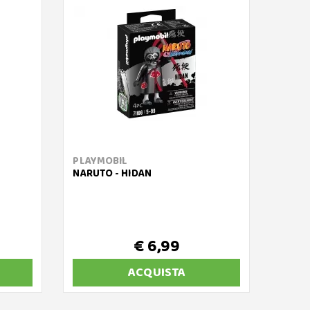
PLAYMOBIL
PLAY
NARUTO - HIDAN
ELICO
FUGGI
€ 6,99
ACQUISTA