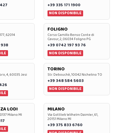
 427
+39 335 171 1900
NON DISPONIBILE
FOLIGNO
 177, 62014
Corso Camillo Benso Conte di
Cavour, 2, 06034 Foligno PG
 938
+39 0742 197 93 76
ILE
NON DISPONIBILE
TORINO
oro, 4, 60035 Jesi
Str. Debouchè, 10042 Nichelino TO
+39 348 584 5603
7426
NON DISPONIBILE
ILE
ZA LODI
MILANO
20137 Milano MI
Via Gottlieb Wilhelm Daimler, 61,
20151 Milano MI
117
+39 375 833 6760
ILE
NON DISPONIBILE