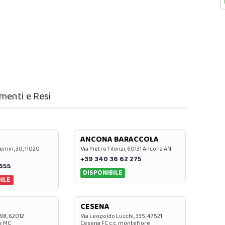
menti e Resi
ANCONA BARACCOLA
emin, 30, 11020
Via Pietro Filonzi, 60131 Ancona AN
+39 340 36 62 275
0655
DISPONIBILE
ILE
CESENA
 98, 62012
Via Leopoldo Lucchi, 335, 47521
e MC
Cesena FC c.c. montefiore