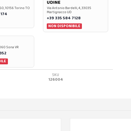
UDINE
60, 10156 Torino TO
Via Antonio Bardelli, 4, 33035
Martignacco UD
 174
+39 335 584 7128
NON DISPONIBILE
37060 Sona VR
0352
ILE
SKU
126004