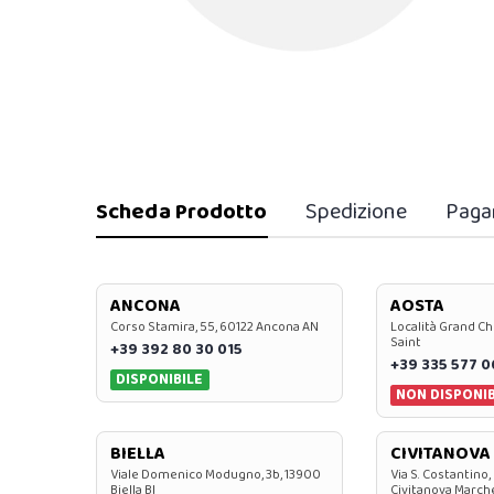
Scheda Prodotto
Spedizione
Paga
ANCONA
AOSTA
Corso Stamira, 55, 60122 Ancona AN
Località Grand Ch
Saint
+39 392 80 30 015
+39 335 577 
DISPONIBILE
NON DISPONIB
BIELLA
CIVITANOVA
Viale Domenico Modugno, 3b, 13900
Via S. Costantino,
Biella BI
Civitanova March