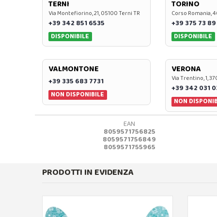
TERNI
TORINO
Via Montefiorino, 21, 05100 Terni TR
Corso Romania, 4
+39 342 851 6535
+39 375 73 89
DISPONIBILE
DISPONIBILE
VALMONTONE
VERONA
Via Trentino, 1, 
+39 335 683 7731
+39 342 031 
NON DISPONIBILE
NON DISPONIB
EAN
8059571756825
8059571756849
8059571755965
PRODOTTI IN EVIDENZA