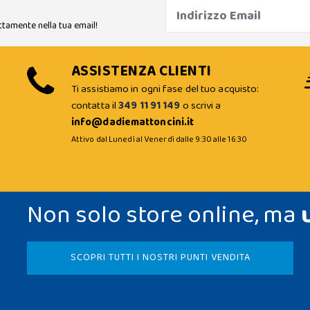
ttamente nella tua email!
ASSISTENZA CLIENTI
Ti assistiamo in ogni fase del tuo acquisto:
contatta il
349 11 91 149
o scrivi a
info@dadiemattoncini.it
Attivo dal Lunedì al Venerdì dalle 9:30 alle 16:30
Non solo store online, ma
SCOPRI TUTTI I NOSTRI PUNTI VENDITA