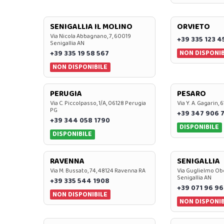
SENIGALLIA IL MOLINO
ORVIETO
Via Nicola Abbagnano, 7, 60019
+39 335 123 4
Senigallia AN
NON DISPONIB
+39 335 19 58 567
NON DISPONIBILE
PERUGIA
PESARO
Via C. Piccolpasso, 1/A, 06128 Perugia
Via Y. A. Gagarin,
PG
+39 347 906 
+39 344 058 1790
DISPONIBILE
DISPONIBILE
RAVENNA
SENIGALLIA
Via M. Bussato, 74, 48124 Ravenna RA
Via Guglielmo Obe
Senigallia AN
+39 335 544 1908
+39 071 96 96
NON DISPONIBILE
NON DISPONIB