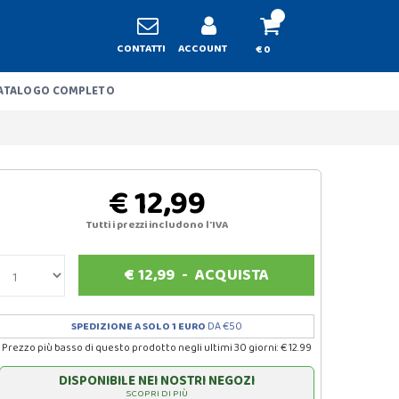
CONTATTI
ACCOUNT
€ 0
ATALOGO COMPLETO
€ 12,99
Tutti i prezzi includono l'IVA
€
12,99
-
ACQUISTA
SPEDIZIONE A SOLO 1 EURO
DA €50
Prezzo più basso di questo prodotto negli ultimi 30 giorni: € 12.99
DISPONIBILE NEI NOSTRI NEGOZI
SCOPRI DI PIÙ