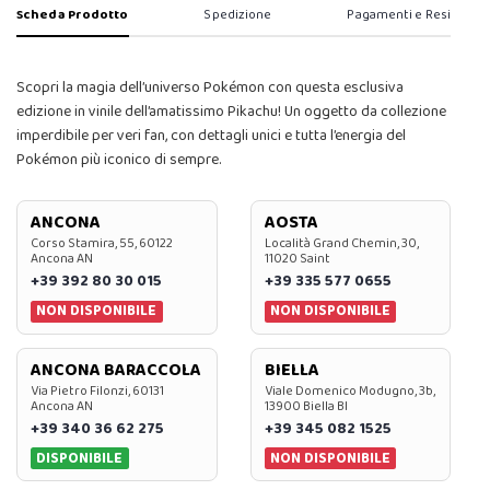
Scheda Prodotto
Spedizione
Pagamenti e Resi
Scopri la magia dell’universo Pokémon con questa esclusiva
edizione in vinile dell’amatissimo Pikachu! Un oggetto da collezione
imperdibile per veri fan, con dettagli unici e tutta l’energia del
Pokémon più iconico di sempre.
ANCONA
AOSTA
Corso Stamira, 55, 60122
Località Grand Chemin, 30,
Ancona AN
11020 Saint
+39 392 80 30 015
+39 335 577 0655
NON DISPONIBILE
NON DISPONIBILE
ANCONA BARACCOLA
BIELLA
Via Pietro Filonzi, 60131
Viale Domenico Modugno, 3b,
Ancona AN
13900 Biella BI
+39 340 36 62 275
+39 345 082 1525
DISPONIBILE
NON DISPONIBILE