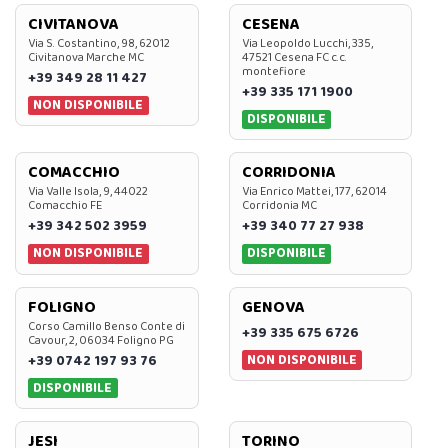
CIVITANOVA
CESENA
Via S. Costantino, 98, 62012
Via Leopoldo Lucchi, 335,
Civitanova Marche MC
47521 Cesena FC c.c.
montefiore
+39 349 28 11 427
+39 335 171 1900
NON DISPONIBILE
DISPONIBILE
COMACCHIO
CORRIDONIA
Via Valle Isola, 9, 44022
Via Enrico Mattei, 177, 62014
Comacchio FE
Corridonia MC
+39 342 502 3959
+39 340 77 27 938
NON DISPONIBILE
DISPONIBILE
FOLIGNO
GENOVA
Corso Camillo Benso Conte di
+39 335 675 6726
Cavour, 2, 06034 Foligno PG
NON DISPONIBILE
+39 0742 197 93 76
DISPONIBILE
JESI
TORINO