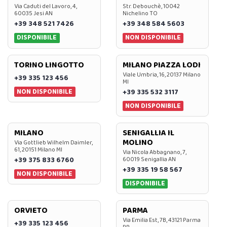
Via Caduti del Lavoro, 4,
Str. Debouchè, 10042
60035 Jesi AN
Nichelino TO
+39 348 521 7426
+39 348 584 5603
DISPONIBILE
NON DISPONIBILE
TORINO LINGOTTO
MILANO PIAZZA LODI
Viale Umbria, 16, 20137 Milano
+39 335 123 456
MI
NON DISPONIBILE
+39 335 532 3117
NON DISPONIBILE
MILANO
SENIGALLIA IL
MOLINO
Via Gottlieb Wilhelm Daimler,
61, 20151 Milano MI
Via Nicola Abbagnano, 7,
+39 375 833 6760
60019 Senigallia AN
+39 335 19 58 567
NON DISPONIBILE
DISPONIBILE
ORVIETO
PARMA
Via Emilia Est, 7B, 43121 Parma
+39 335 123 456