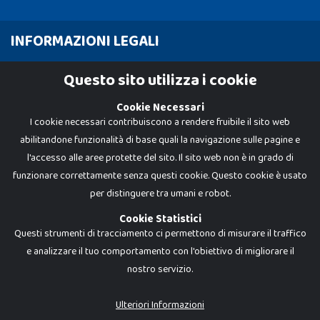
INFORMAZIONI LEGALI
Cookie Policy
Questo sito utilizza i cookie
Privacy Policy
Cookie Necessari
I cookie necessari contribuiscono a rendere fruibile il sito web
abilitandone funzionalità di base quali la navigazione sulle pagine e
l'accesso alle aree protette del sito. Il sito web non è in grado di
funzionare correttamente senza questi cookie. Questo cookie è usato
per distinguere tra umani e robot.
Cookie Statistici
Questi strumenti di tracciamento ci permettono di misurare il traffico
e analizzare il tuo comportamento con l'obiettivo di migliorare il
nostro servizio.
Dadi e Mattoncini è un brand di Giocabene Srl. Ogni riproduzione o utilizzo non
espressamente autorizzato è severamente vietato. Tutti i loghi, marchi,
brand elencati nel presente shop sono di proprietà dei rispettivi titolari.
I prezzi e le promozioni pubblicate potrebbero differire da quanto esposto in
Ulteriori Informazioni
negozio.