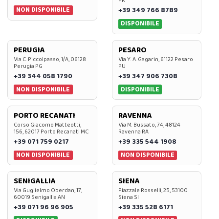
PR
NON DISPONIBILE
+39 349 766 8789
DISPONIBILE
PERUGIA
PESARO
Via C. Piccolpasso, 1/A, 06128
Via Y. A. Gagarin, 61122 Pesaro
Perugia PG
PU
+39 344 058 1790
+39 347 906 7308
NON DISPONIBILE
DISPONIBILE
PORTO RECANATI
RAVENNA
Corso Giacomo Matteotti,
Via M. Bussato, 74, 48124
156, 62017 Porto Recanati MC
Ravenna RA
+39 071 759 0217
+39 335 544 1908
NON DISPONIBILE
NON DISPONIBILE
SENIGALLIA
SIENA
Via Guglielmo Oberdan, 17,
Piazzale Rosselli, 25, 53100
60019 Senigallia AN
Siena SI
+39 071 96 96 905
+39 335 528 6171