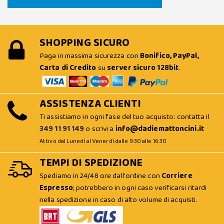
SHOPPING SICURO
Paga in massima sicurezza con
Bonifico, PayPal,
Carta di Credito
su
server sicuro 128bit
.
ASSISTENZA CLIENTI
Ti assistiamo in ogni fase del tuo acquisto: contatta il
349 11 91 149
o scrivi a
info@dadiemattoncini.it
Attivo dal Lunedì al Venerdì dalle 9:30 alle 16:30
TEMPI DI SPEDIZIONE
Spediamo in 24/48 ore dall'ordine con
Corriere
Espresso
; potrebbero in ogni caso verificarsi ritardi
nella spedizione in caso di alto volume di acquisti.