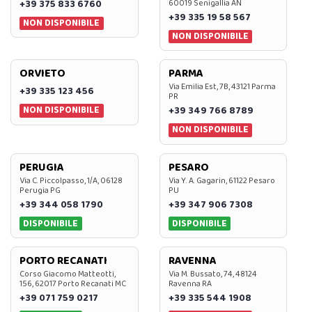
+39 375 833 6760
60019 Senigallia AN
+39 335 19 58 567
NON DISPONIBILE
NON DISPONIBILE
ORVIETO
PARMA
Via Emilia Est, 7B, 43121 Parma
+39 335 123 456
PR
NON DISPONIBILE
+39 349 766 8789
NON DISPONIBILE
PERUGIA
PESARO
Via C. Piccolpasso, 1/A, 06128
Via Y. A. Gagarin, 61122 Pesaro
Perugia PG
PU
+39 344 058 1790
+39 347 906 7308
DISPONIBILE
DISPONIBILE
PORTO RECANATI
RAVENNA
Corso Giacomo Matteotti,
Via M. Bussato, 74, 48124
156, 62017 Porto Recanati MC
Ravenna RA
+39 071 759 0217
+39 335 544 1908