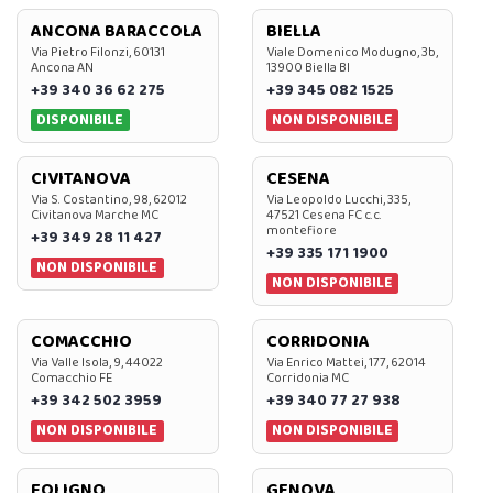
ANCONA BARACCOLA
BIELLA
Via Pietro Filonzi, 60131
Viale Domenico Modugno, 3b,
Ancona AN
13900 Biella BI
+39 340 36 62 275
+39 345 082 1525
DISPONIBILE
NON DISPONIBILE
CIVITANOVA
CESENA
Via S. Costantino, 98, 62012
Via Leopoldo Lucchi, 335,
Civitanova Marche MC
47521 Cesena FC c.c.
montefiore
+39 349 28 11 427
+39 335 171 1900
NON DISPONIBILE
NON DISPONIBILE
COMACCHIO
CORRIDONIA
Via Valle Isola, 9, 44022
Via Enrico Mattei, 177, 62014
Comacchio FE
Corridonia MC
+39 342 502 3959
+39 340 77 27 938
NON DISPONIBILE
NON DISPONIBILE
FOLIGNO
GENOVA