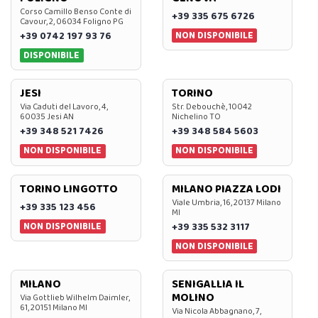
Corso Camillo Benso Conte di
+39 335 675 6726
Cavour, 2, 06034 Foligno PG
NON DISPONIBILE
+39 0742 197 93 76
DISPONIBILE
JESI
TORINO
Via Caduti del Lavoro, 4,
Str. Debouchè, 10042
60035 Jesi AN
Nichelino TO
+39 348 521 7426
+39 348 584 5603
NON DISPONIBILE
NON DISPONIBILE
TORINO LINGOTTO
MILANO PIAZZA LODI
Viale Umbria, 16, 20137 Milano
+39 335 123 456
MI
NON DISPONIBILE
+39 335 532 3117
NON DISPONIBILE
MILANO
SENIGALLIA IL
MOLINO
Via Gottlieb Wilhelm Daimler,
61, 20151 Milano MI
Via Nicola Abbagnano, 7,