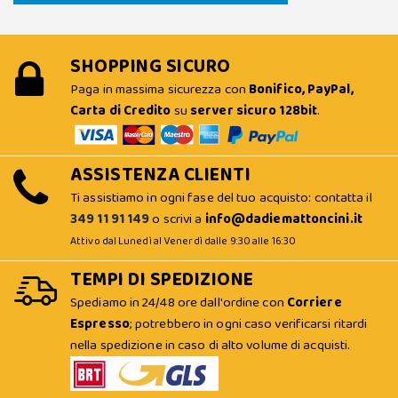
SHOPPING SICURO
Paga in massima sicurezza con
Bonifico, PayPal,
Carta di Credito
su
server sicuro 128bit
.
ASSISTENZA CLIENTI
Ti assistiamo in ogni fase del tuo acquisto: contatta il
349 11 91 149
o scrivi a
info@dadiemattoncini.it
Attivo dal Lunedì al Venerdì dalle 9:30 alle 16:30
TEMPI DI SPEDIZIONE
Spediamo in 24/48 ore dall'ordine con
Corriere
Espresso
; potrebbero in ogni caso verificarsi ritardi
nella spedizione in caso di alto volume di acquisti.