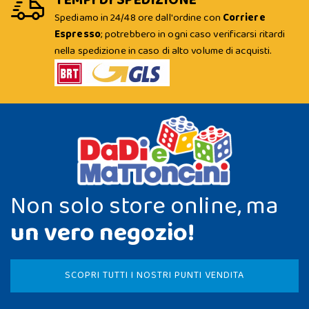
Spediamo in 24/48 ore dall'ordine con
Corriere
Espresso
; potrebbero in ogni caso verificarsi ritardi
nella spedizione in caso di alto volume di acquisti.
Non solo store online, ma
un vero negozio!
SCOPRI TUTTI I NOSTRI PUNTI VENDITA