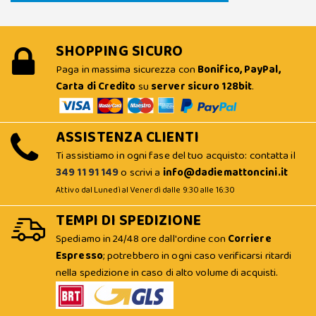
SHOPPING SICURO
Paga in massima sicurezza con
Bonifico, PayPal,
Carta di Credito
su
server sicuro 128bit
.
ASSISTENZA CLIENTI
Ti assistiamo in ogni fase del tuo acquisto: contatta il
349 11 91 149
o scrivi a
info@dadiemattoncini.it
Attivo dal Lunedì al Venerdì dalle 9:30 alle 16:30
TEMPI DI SPEDIZIONE
Spediamo in 24/48 ore dall'ordine con
Corriere
Espresso
; potrebbero in ogni caso verificarsi ritardi
nella spedizione in caso di alto volume di acquisti.