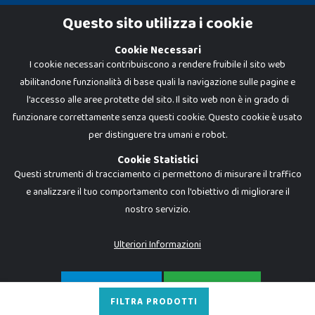
Cookie Policy
Questo sito utilizza i cookie
Privacy Policy
Cookie Necessari
I cookie necessari contribuiscono a rendere fruibile il sito web
abilitandone funzionalità di base quali la navigazione sulle pagine e
l'accesso alle aree protette del sito. Il sito web non è in grado di
funzionare correttamente senza questi cookie. Questo cookie è usato
per distinguere tra umani e robot.
Cookie Statistici
Questi strumenti di tracciamento ci permettono di misurare il traffico
e analizzare il tuo comportamento con l'obiettivo di migliorare il
nostro servizio.
Dadi e Mattoncini è un brand di Giocabene Srl. Ogni riproduzione o utilizzo non
espressamente autorizzato è severamente vietato. Tutti i loghi, marchi,
brand elencati nel presente shop sono di proprietà dei rispettivi titolari.
I prezzi e le promozioni pubblicate potrebbero differire da quanto esposto in
Ulteriori Informazioni
negozio.
Giocabene Srl - via della Posta 8, 20123 Milano (MI)
P.IVA 02608090425 - REA AN201199 - C.S. 10.000 i.v.
SOLO NECESSARI
ACCETTA TUTTO
FILTRA PRODOTTI