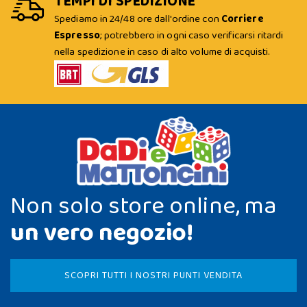
TEMPI DI SPEDIZIONE
Spediamo in 24/48 ore dall'ordine con
Corriere
Espresso
; potrebbero in ogni caso verificarsi ritardi
nella spedizione in caso di alto volume di acquisti.
Non solo store online, ma
un vero negozio!
SCOPRI TUTTI I NOSTRI PUNTI VENDITA