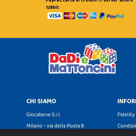
PayPal, Carta di Credito
su
server sicuro
128bit
.
CHI SIAMO
INFOR
Giocabene S.r.l.
Fidelity
Milano - via della Posta 8
Condizi