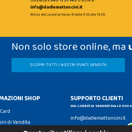
contatta il
349 11 91 149
o scrivi a
info@dadiemattoncini.it
Attivo dal Lunedì al Venerdì dalle 9:30 alle 16:30
Non solo store online, ma
SCOPRI TUTTI I NOSTRI PUNTI VENDITA
MAZIONI SHOP
SUPPORTO CLIENTI
DAL LUNEDÌ AL VENERDÌ DALLE 9:30 A
 Card
info@dadiemattoncini.it
oni di Vendita
Contattaci su Whatsapp