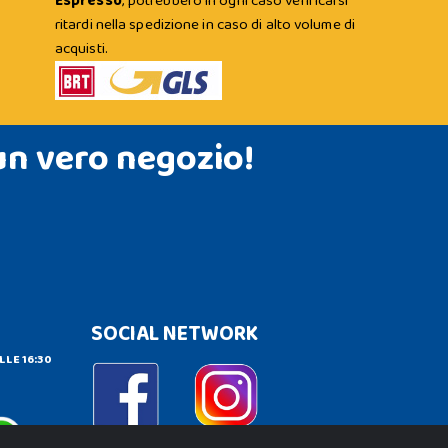
Espresso
; potrebbero in ogni caso verificarsi
ritardi nella spedizione in caso di alto volume di
acquisti.
un vero negozio!
SOCIAL NETWORK
LLE 16:30