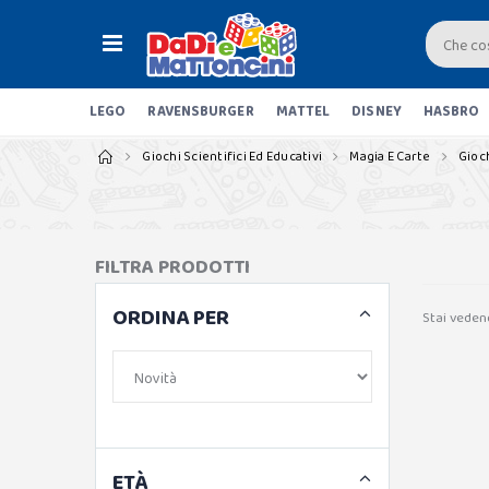
LEGO
RAVENSBURGER
MATTEL
DISNEY
HASBRO
Giochi Scientifici Ed Educativi
Magia E Carte
Gioch
FILTRA PRODOTTI
ORDINA PER
Stai veden
ETÀ