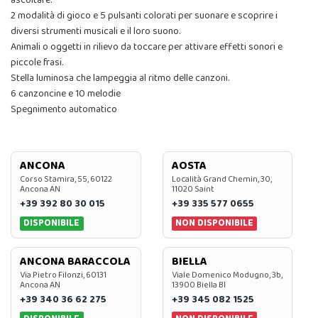
ascoltare.
2 modalità di gioco e 5 pulsanti colorati per suonare e scoprire i
diversi strumenti musicali e il loro suono.
Animali o oggetti in rilievo da toccare per attivare effetti sonori e
piccole frasi.
Stella luminosa che lampeggia al ritmo delle canzoni.
6 canzoncine e 10 melodie
Spegnimento automatico
ANCONA
AOSTA
Corso Stamira, 55, 60122
Località Grand Chemin, 30,
Ancona AN
11020 Saint
+39 392 80 30 015
+39 335 577 0655
DISPONIBILE
NON DISPONIBILE
ANCONA BARACCOLA
BIELLA
Via Pietro Filonzi, 60131
Viale Domenico Modugno, 3b,
Ancona AN
13900 Biella BI
+39 340 36 62 275
+39 345 082 1525