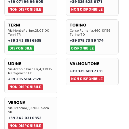
+39 071 96 96 905
+39 335 528 6171
NON DISPONIBILE
NON DISPONIBILE
TERNI
TORINO
Via Montefiorino, 21, 05100
Corso Romania, 460, 10156
Terni TR
Torino TO
+39 342 851 6535
+39 375 73 89 174
DISPONIBILE
DISPONIBILE
UDINE
VALMONTONE
Via Antonio Bardelli, 4, 33035
+39 335 683 7731
Martignacco UD
NON DISPONIBILE
+39 335 584 7128
NON DISPONIBILE
VERONA
Via Trentino, 1, 37060 Sona
VR
+39 342 031 0352
NON DISPONIBILE