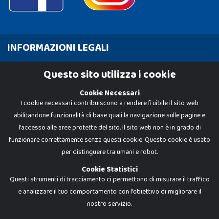
INFORMAZIONI LEGALI
Cookie Policy
Questo sito utilizza i cookie
Privacy Policy
Cookie Necessari
I cookie necessari contribuiscono a rendere fruibile il sito web
abilitandone funzionalità di base quali la navigazione sulle pagine e
l'accesso alle aree protette del sito. Il sito web non è in grado di
funzionare correttamente senza questi cookie. Questo cookie è usato
per distinguere tra umani e robot.
Cookie Statistici
Questi strumenti di tracciamento ci permettono di misurare il traffico
e analizzare il tuo comportamento con l'obiettivo di migliorare il
nostro servizio.
Dadi e Mattoncini è un brand di Giocabene Srl. Ogni riproduzione o utilizzo non
espressamente autorizzato è severamente vietato. Tutti i loghi, marchi,
brand elencati nel presente shop sono di proprietà dei rispettivi titolari.