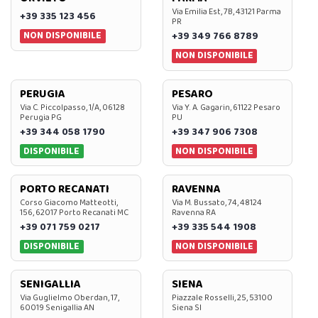
Via Emilia Est, 7B, 43121 Parma
+39 335 123 456
PR
NON DISPONIBILE
+39 349 766 8789
NON DISPONIBILE
PERUGIA
PESARO
Via C. Piccolpasso, 1/A, 06128
Via Y. A. Gagarin, 61122 Pesaro
Perugia PG
PU
+39 344 058 1790
+39 347 906 7308
DISPONIBILE
NON DISPONIBILE
PORTO RECANATI
RAVENNA
Corso Giacomo Matteotti,
Via M. Bussato, 74, 48124
156, 62017 Porto Recanati MC
Ravenna RA
+39 071 759 0217
+39 335 544 1908
DISPONIBILE
NON DISPONIBILE
SENIGALLIA
SIENA
Via Guglielmo Oberdan, 17,
Piazzale Rosselli, 25, 53100
60019 Senigallia AN
Siena SI