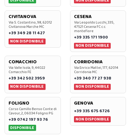
DISPONIBILE
NON DISPONIBILE
CIVITANOVA
CESENA
Via S. Costantino, 98, 62012
Via Leopoldo Lucchi, 335,
Civitanova Marche MC
47521 Cesena FC c.c.
montefiore
+39 349 28 11 427
+39 335 171 1900
NON DISPONIBILE
NON DISPONIBILE
COMACCHIO
CORRIDONIA
Via Valle Isola, 9, 44022
Via Enrico Mattei, 177, 62014
Comacchio FE
Corridonia MC
+39 342 502 3959
+39 340 77 27 938
NON DISPONIBILE
NON DISPONIBILE
FOLIGNO
GENOVA
Corso Camillo Benso Conte di
+39 335 675 6726
Cavour, 2, 06034 Foligno PG
NON DISPONIBILE
+39 0742 197 93 76
DISPONIBILE