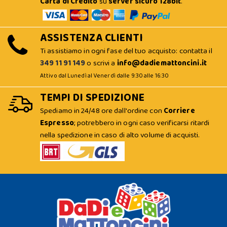
Carta di Credito
su
server sicuro 128bit
.
ASSISTENZA CLIENTI
Ti assistiamo in ogni fase del tuo acquisto: contatta il
349 11 91 149
o scrivi a
info@dadiemattoncini.it
Attivo dal Lunedì al Venerdì dalle 9:30 alle 16:30
TEMPI DI SPEDIZIONE
Spediamo in 24/48 ore dall'ordine con
Corriere
Espresso
; potrebbero in ogni caso verificarsi ritardi
nella spedizione in caso di alto volume di acquisti.