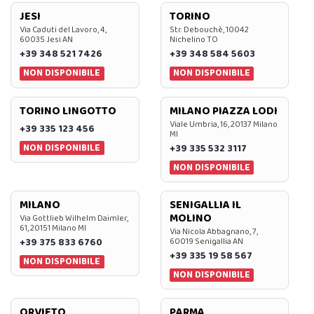
JESI
TORINO
Via Caduti del Lavoro, 4,
Str. Debouchè, 10042
60035 Jesi AN
Nichelino TO
+39 348 521 7426
+39 348 584 5603
NON DISPONIBILE
NON DISPONIBILE
TORINO LINGOTTO
MILANO PIAZZA LODI
Viale Umbria, 16, 20137 Milano
+39 335 123 456
MI
NON DISPONIBILE
+39 335 532 3117
NON DISPONIBILE
MILANO
SENIGALLIA IL
MOLINO
Via Gottlieb Wilhelm Daimler,
61, 20151 Milano MI
Via Nicola Abbagnano, 7,
+39 375 833 6760
60019 Senigallia AN
+39 335 19 58 567
NON DISPONIBILE
NON DISPONIBILE
ORVIETO
PARMA