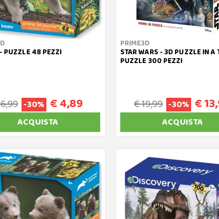
3D
PRIME3D
- PUZZLE 48 PEZZI
STAR WARS - 3D PUZZLE IN A T
PUZZLE 300 PEZZI
€ 4,89
€ 13
 6,99
€ 19,99
-30%
-30%
ACQUISTA
ACQUISTA