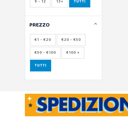
9 - 12
13+
TUTTI
PREZZO
€1 - €20
€20 - €50
€50 - €100
€100 +
TUTTI