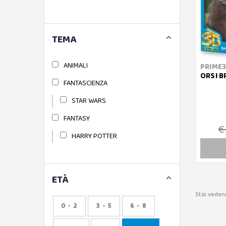
TEMA
ANIMALI
PRIME
ORSI B
FANTASCIENZA
STAR WARS
FANTASY
€
HARRY POTTER
ETÀ
Stai veden
0 - 2
3 - 5
6 - 8