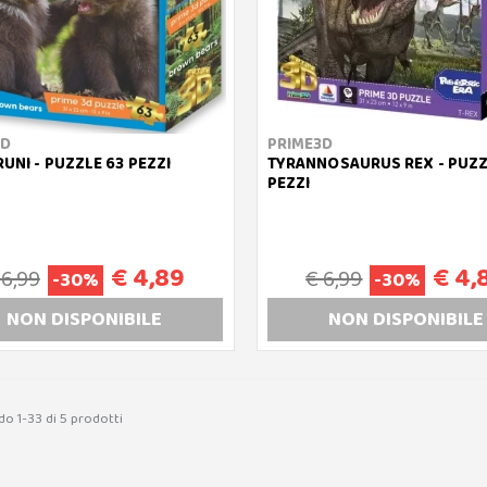
3D
PRIME3D
RUNI - PUZZLE 63 PEZZI
TYRANNOSAURUS REX - PUZZ
PEZZI
€ 4,89
€ 4,
 6,99
€ 6,99
-30%
-30%
NON DISP
ONIBILE
NON DISP
ONIBILE
do 1-33 di 5 prodotti