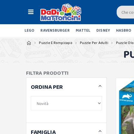
LEGO
RAVENSBURGER
MATTEL
DISNEY
HASBRO
Puzzle E Rompicapo
Puzzle Per Adulti
Puzzle Olo
P
FILTRA PRODOTTI
ORDINA PER
FAMIGLIA