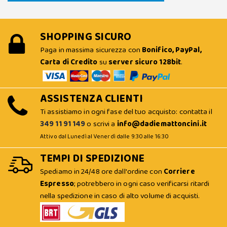
SHOPPING SICURO
Paga in massima sicurezza con
Bonifico, PayPal,
Carta di Credito
su
server sicuro 128bit
.
ASSISTENZA CLIENTI
Ti assistiamo in ogni fase del tuo acquisto: contatta il
349 11 91 149
o scrivi a
info@dadiemattoncini.it
Attivo dal Lunedì al Venerdì dalle 9:30 alle 16:30
TEMPI DI SPEDIZIONE
Spediamo in 24/48 ore dall'ordine con
Corriere
Espresso
; potrebbero in ogni caso verificarsi ritardi
nella spedizione in caso di alto volume di acquisti.