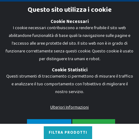
Cookie Policy
Questo sito utilizza i cookie
Privacy Policy
Cookie Necessari
I cookie necessari contribuiscono a rendere fruibile il sito web
abilitandone funzionalità di base quali la navigazione sulle pagine e
l'accesso alle aree protette del sito. Il sito web non è in grado di
funzionare correttamente senza questi cookie. Questo cookie è usato
per distinguere tra umani e robot.
Cookie Statistici
Questi strumenti di tracciamento ci permettono di misurare il traffico
e analizzare il tuo comportamento con l'obiettivo di migliorare il
nostro servizio.
Dadi e Mattoncini è un brand di Giocabene Srl. Ogni riproduzione o utilizzo non
espressamente autorizzato è severamente vietato. Tutti i loghi, marchi,
brand elencati nel presente shop sono di proprietà dei rispettivi titolari.
I prezzi e le promozioni pubblicate potrebbero differire da quanto esposto in
Ulteriori Informazioni
negozio.
Giocabene Srl - via della Posta 8, 20123 Milano (MI)
P.IVA 02608090425 - REA AN201199 - C.S. 10.000 i.v.
SOLO NECESSARI
ACCETTA TUTTO
FILTRA PRODOTTI