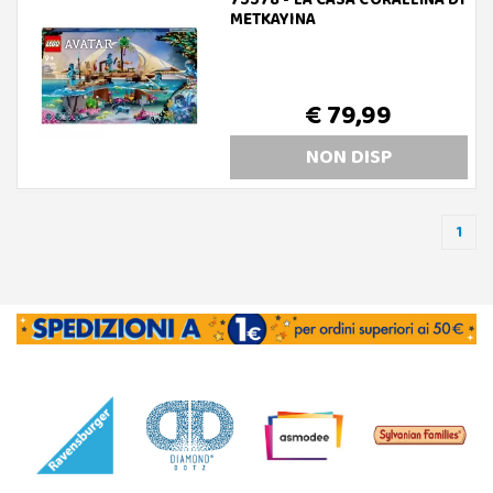
75578 - LA CASA CORALLINA DI
METKAYINA
€ 79,99
NON DISP
1