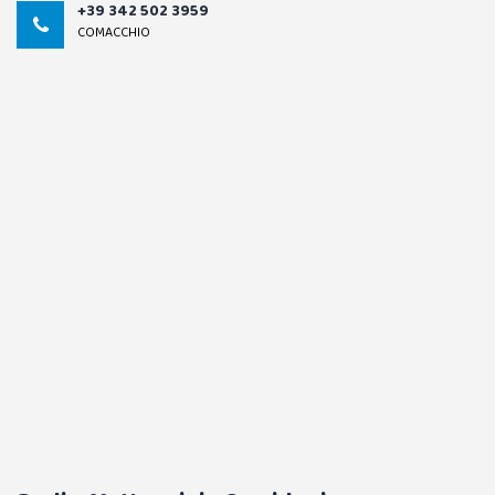
+39 342 502 3959
COMACCHIO