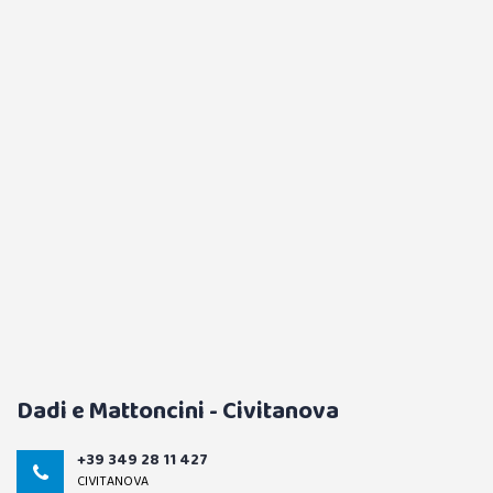
Dadi e Mattoncini - Civitanova
+39 349 28 11 427
CIVITANOVA