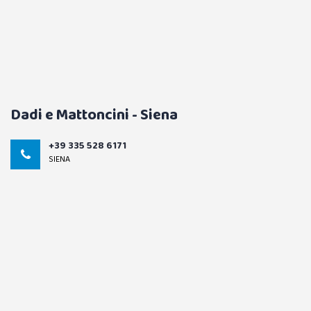
Dadi e Mattoncini - Siena
+39 335 528 6171
SIENA