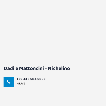
Dadi e Mattoncini - Nichelino
+39 348 584 5603
MJUVE