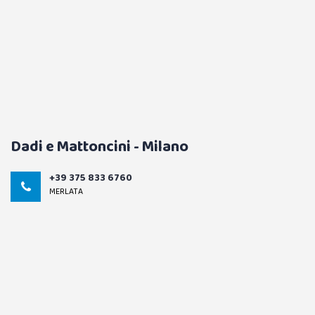
Dadi e Mattoncini - Milano
+39 375 833 6760
MERLATA