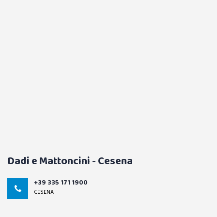
Dadi e Mattoncini - Cesena
+39 335 171 1900
CESENA