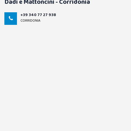
Dadi e Mattoncini - Corridonia
+39 340 77 27 938
CORRIDONIA