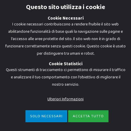
+39 342 031 0352
Questo sito utilizza i cookie
VERONA
Cookie Necessari
I cookie necessari contribuiscono a rendere fruibile il sito web
abilitandone funzionalità di base quali la navigazione sulle pagine e
l'accesso alle aree protette del sito. Il sito web non è in grado di
funzionare correttamente senza questi cookie. Questo cookie è usato
per distinguere tra umani e robot.
Cookie Statistici
Questi strumenti di tracciamento ci permettono di misurare il traffico
e analizzare il tuo comportamento con l'obiettivo di migliorare il
nostro servizio.
Ulteriori Informazioni
SOLO NECESSARI
ACCETTA TUTTO