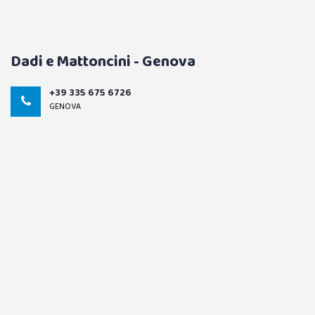
Dadi e Mattoncini - Genova
+39 335 675 6726
GENOVA