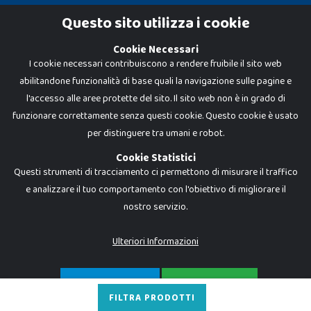
Cookie Policy
Questo sito utilizza i cookie
Privacy Policy
Cookie Necessari
I cookie necessari contribuiscono a rendere fruibile il sito web
abilitandone funzionalità di base quali la navigazione sulle pagine e
l'accesso alle aree protette del sito. Il sito web non è in grado di
funzionare correttamente senza questi cookie. Questo cookie è usato
per distinguere tra umani e robot.
Cookie Statistici
Questi strumenti di tracciamento ci permettono di misurare il traffico
e analizzare il tuo comportamento con l'obiettivo di migliorare il
nostro servizio.
Dadi e Mattoncini è un brand di Giocabene Srl. Ogni riproduzione o utilizzo non
espressamente autorizzato è severamente vietato. Tutti i loghi, marchi,
brand elencati nel presente shop sono di proprietà dei rispettivi titolari.
I prezzi e le promozioni pubblicate potrebbero differire da quanto esposto in
Ulteriori Informazioni
negozio.
Giocabene Srl - via della Posta 8, 20123 Milano (MI)
P.IVA 02608090425 - REA AN201199 - C.S. 10.000 i.v.
SOLO NECESSARI
ACCETTA TUTTO
FILTRA PRODOTTI