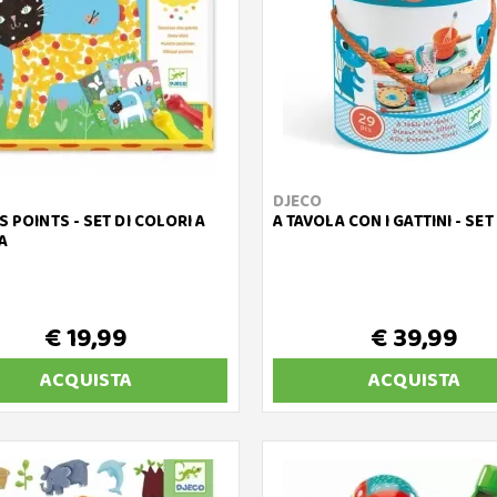
DJECO
S POINTS - SET DI COLORI A
A TAVOLA CON I GATTINI - SET
A
€ 19,99
€ 39,99
ACQUISTA
ACQUISTA