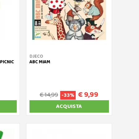
DJECO
 PICNIC
ABC MIAM
€ 9,99
€ 14,99
-33%
ACQUISTA