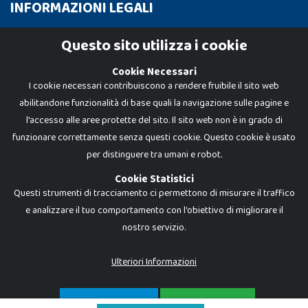
INFORMAZIONI LEGALI
Cookie Policy
Questo sito utilizza i cookie
Privacy Policy
Cookie Necessari
I cookie necessari contribuiscono a rendere fruibile il sito web
abilitandone funzionalità di base quali la navigazione sulle pagine e
l'accesso alle aree protette del sito. Il sito web non è in grado di
funzionare correttamente senza questi cookie. Questo cookie è usato
per distinguere tra umani e robot.
Cookie Statistici
Questi strumenti di tracciamento ci permettono di misurare il traffico
e analizzare il tuo comportamento con l'obiettivo di migliorare il
nostro servizio.
Dadi e Mattoncini è un brand di Giocabene Srl. Ogni riproduzione o utilizzo non
espressamente autorizzato è severamente vietato. Tutti i loghi, marchi,
brand elencati nel presente shop sono di proprietà dei rispettivi titolari.
I prezzi e le promozioni pubblicate potrebbero differire da quanto esposto in
Ulteriori Informazioni
negozio.
Giocabene Srl - via della Posta 8, 20123 Milano (MI)
P.IVA 02608090425 - REA AN201199 - C.S. 10.000 i.v.
SOLO NECESSARI
ACCETTA TUTTO