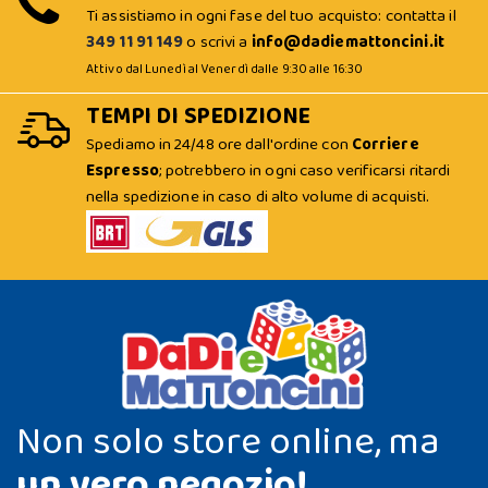
Ti assistiamo in ogni fase del tuo acquisto: contatta il
349 11 91 149
o scrivi a
info@dadiemattoncini.it
Attivo dal Lunedì al Venerdì dalle 9:30 alle 16:30
TEMPI DI SPEDIZIONE
Spediamo in 24/48 ore dall'ordine con
Corriere
Espresso
; potrebbero in ogni caso verificarsi ritardi
nella spedizione in caso di alto volume di acquisti.
Non solo store online, ma
un vero negozio!