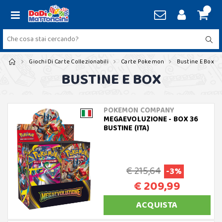
Giochi Di Carte Collezionabili
Carte Pokemon
Bustine E Box
BUSTINE E BOX
POKEMON COMPANY
MEGAEVOLUZIONE - BOX 36
BUSTINE (ITA)
€ 215,64
-3%
€ 209,99
ACQUISTA