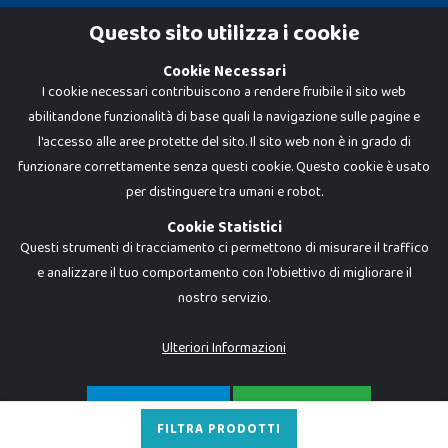
Cookie Policy
Questo sito utilizza i cookie
Privacy Policy
Cookie Necessari
I cookie necessari contribuiscono a rendere fruibile il sito web
abilitandone funzionalità di base quali la navigazione sulle pagine e
l'accesso alle aree protette del sito. Il sito web non è in grado di
funzionare correttamente senza questi cookie. Questo cookie è usato
per distinguere tra umani e robot.
Cookie Statistici
Questi strumenti di tracciamento ci permettono di misurare il traffico
e analizzare il tuo comportamento con l'obiettivo di migliorare il
nostro servizio.
Dadi e Mattoncini è un brand di Giocabene Srl. Ogni riproduzione o utilizzo non
espressamente autorizzato è severamente vietato. Tutti i loghi, marchi,
brand elencati nel presente shop sono di proprietà dei rispettivi titolari.
I prezzi e le promozioni pubblicate potrebbero differire da quanto esposto in
Ulteriori Informazioni
negozio.
Giocabene Srl - via della Posta 8, 20123 Milano (MI)
P.IVA 02608090425 - REA AN201199 - C.S. 10.000 i.v.
SOLO NECESSARI
ACCETTA TUTTO
FILTRA PRODOTTI