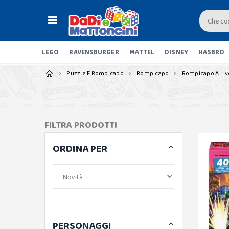
LEGO
RAVENSBURGER
MATTEL
DISNEY
HASBRO
Puzzle E Rompicapo
Rompicapo
Rompicapo A Live
FILTRA PRODOTTI
ORDINA PER
PERSONAGGI