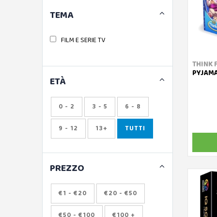
TEMA
FILM E SERIE TV
THINK 
PYJAMA
ETÀ
0 - 2
3 - 5
6 - 8
9 - 12
13+
TUTTI
PREZZO
€1 - €20
€20 - €50
€50 - €100
€100 +