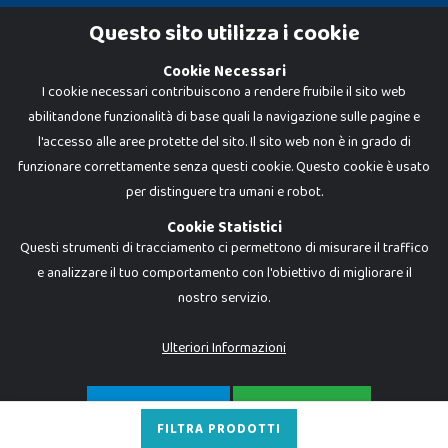
Cookie Policy
Questo sito utilizza i cookie
Privacy Policy
Cookie Necessari
I cookie necessari contribuiscono a rendere fruibile il sito web
abilitandone funzionalità di base quali la navigazione sulle pagine e
l'accesso alle aree protette del sito. Il sito web non è in grado di
funzionare correttamente senza questi cookie. Questo cookie è usato
per distinguere tra umani e robot.
Cookie Statistici
Questi strumenti di tracciamento ci permettono di misurare il traffico
e analizzare il tuo comportamento con l'obiettivo di migliorare il
nostro servizio.
Dadi e Mattoncini è un brand di Giocabene Srl. Ogni riproduzione o utilizzo non
espressamente autorizzato è severamente vietato. Tutti i loghi, marchi,
brand elencati nel presente shop sono di proprietà dei rispettivi titolari.
I prezzi e le promozioni pubblicate potrebbero differire da quanto esposto in
Ulteriori Informazioni
negozio.
Giocabene Srl - via della Posta 8, 20123 Milano (MI)
P.IVA 02608090425 - REA AN201199 - C.S. 10.000 i.v.
SOLO NECESSARI
ACCETTA TUTTO
FILTRA PRODOTTI