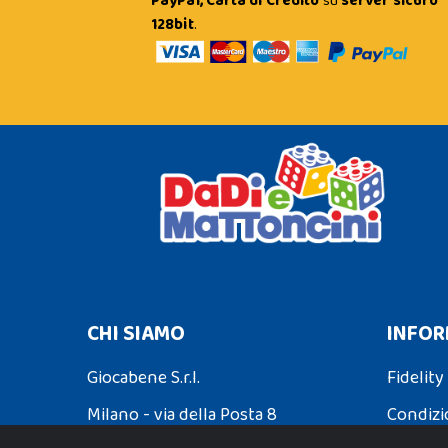
PayPal, Carta di Credito
su
server sicuro
128bit
.
CHI SIAMO
INFOR
Giocabene S.r.l.
Fidelity
Milano - via della Posta 8
Condizi