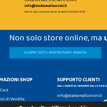
contatta il
349 11 91 149
o scrivi a
info@dadiemattoncini.it
Attivo dal Lunedì al Venerdì dalle 9:30 alle 16:30
Non solo store online, ma
SCOPRI TUTTI I NOSTRI PUNTI VENDITA
MAZIONI SHOP
SUPPORTO CLIENTI
DAL LUNEDÌ AL VENERDÌ DALLE 9:30 A
 Card
info@dadiemattoncini.it
oni di Vendita
Contattaci su Whatsapp