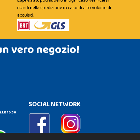
Espresso
; potrebbero in ogni caso verificarsi
ritardi nella spedizione in caso di alto volume di
acquisti.
un vero negozio!
SOCIAL NETWORK
LLE 16:30