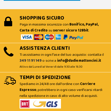
SHOPPING SICURO
Paga in massima sicurezza con
Bonifico, PayPal,
Carta di Credito
su
server sicuro 128bit
.
ASSISTENZA CLIENTI
Ti assistiamo in ogni fase del tuo acquisto: contatta il
349 11 91 149
o scrivi a
info@dadiemattoncini.it
Attivo dal Lunedì al Venerdì dalle 9:30 alle 16:30
TEMPI DI SPEDIZIONE
Spediamo in 24/48 ore dall'ordine con
Corriere
Espresso
; potrebbero in ogni caso verificarsi ritardi
nella spedizione in caso di alto volume di acquisti.