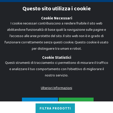
Cookie Policy
Questo sito utilizza i cookie
Privacy Policy
Cookie Necessari
I cookie necessari contribuiscono a rendere fruibile il sito web
abilitandone funzionalità di base quali la navigazione sulle pagine e
l'accesso alle aree protette del sito. Il sito web non è in grado di
funzionare correttamente senza questi cookie. Questo cookie è usato
per distinguere tra umani e robot.
Cookie Statistici
Questi strumenti di tracciamento ci permettono di misurare il traffico
e analizzare il tuo comportamento con l'obiettivo di migliorare il
nostro servizio.
Dadi e Mattoncini è un brand di Giocabene Srl. Ogni riproduzione o utilizzo non
espressamente autorizzato è severamente vietato. Tutti i loghi, marchi,
brand elencati nel presente shop sono di proprietà dei rispettivi titolari.
I prezzi e le promozioni pubblicate potrebbero differire da quanto esposto in
Ulteriori Informazioni
negozio.
Giocabene Srl - via della Posta 8, 20123 Milano (MI)
P.IVA 02608090425 - REA AN201199 - C.S. 10.000 i.v.
SOLO NECESSARI
ACCETTA TUTTO
FILTRA PRODOTTI