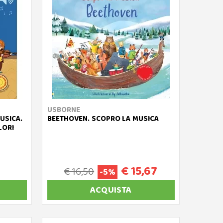
USBORNE
MUSICA.
BEETHOVEN. SCOPRO LA MUSICA
LORI
€ 15,67
€ 16,50
-5%
ACQUISTA