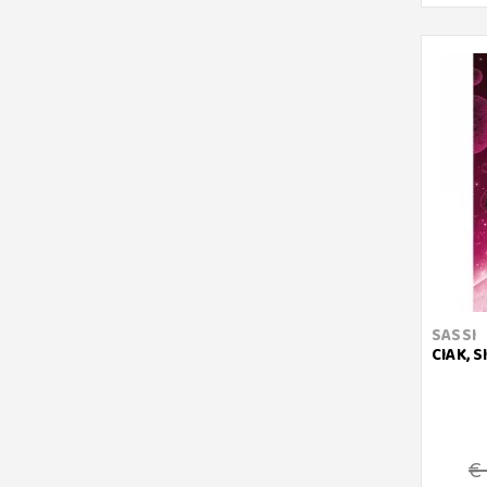
SASSI
CIAK, S
€