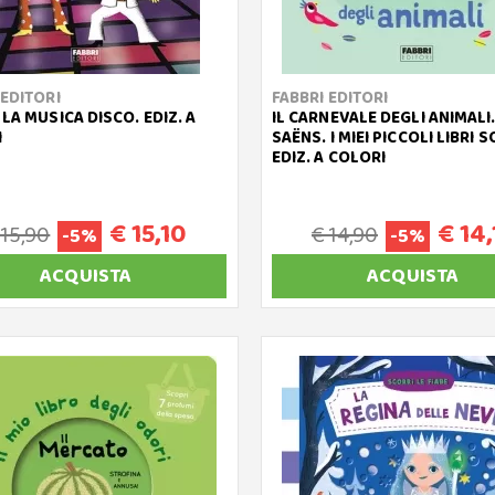
 EDITORI
FABBRI EDITORI
 LA MUSICA DISCO. EDIZ. A
IL CARNEVALE DEGLI ANIMALI.
I
SAËNS. I MIEI PICCOLI LIBRI 
EDIZ. A COLORI
€ 15,10
€ 14,
 15,90
€ 14,90
-5%
-5%
ACQUISTA
ACQUISTA