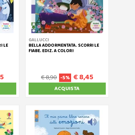
GALLUCCI
I LE
BELLA ADDORMENTATA. SCORRI LE
FIABE. EDIZ. A COLORI
45
€ 8,45
€ 8,90
-5%
ACQUISTA