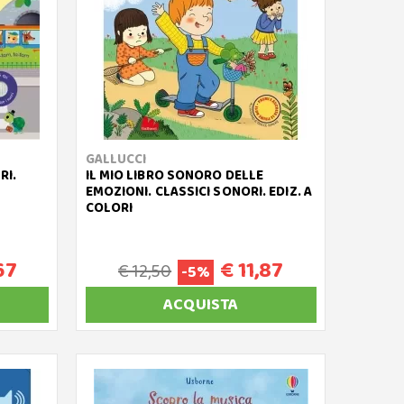
GALLUCCI
RI.
IL MIO LIBRO SONORO DELLE
EMOZIONI. CLASSICI SONORI. EDIZ. A
COLORI
67
€ 11,87
€ 12,50
-5%
ACQUISTA