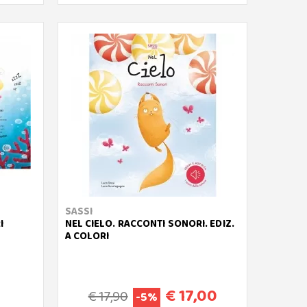
SASSI
I
NEL CIELO. RACCONTI SONORI. EDIZ.
A COLORI
€ 17,00
€ 17,90
-5%