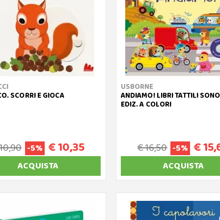
CCI
USBORNE
CO. SCORRI E GIOCA
ANDIAMO! LIBRI TATTILI SONO
EDIZ. A COLORI
€ 10,35
€ 15,
 10,90
€ 16,50
-5%
-5%
ACQUISTA
ACQUISTA