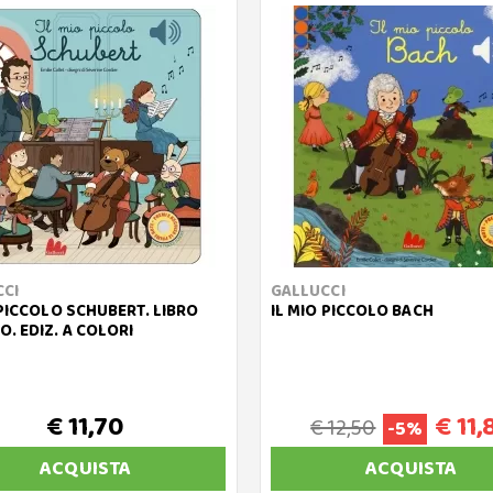
CCI
GALLUCCI
 PICCOLO SCHUBERT. LIBRO
IL MIO PICCOLO BACH
. EDIZ. A COLORI
€ 11,70
€ 11,
€ 12,50
-5%
ACQUISTA
ACQUISTA