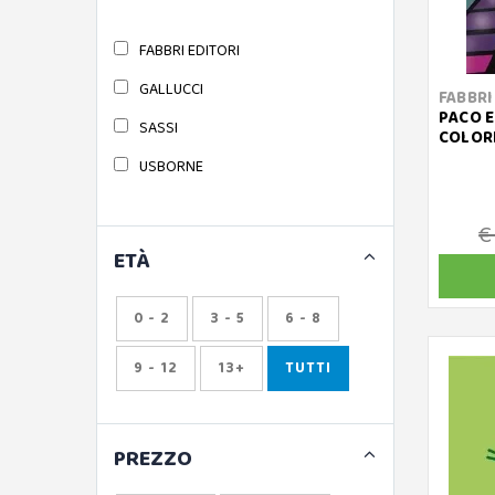
FABBRI EDITORI
GALLUCCI
FABBRI
PACO E
SASSI
COLOR
USBORNE
€
ETÀ
0 - 2
3 - 5
6 - 8
9 - 12
13+
TUTTI
PREZZO