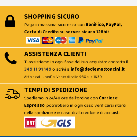
SHOPPING SICURO
Paga in massima sicurezza con
Bonifico, PayPal,
Carta di Credito
su
server sicuro 128bit
.
ASSISTENZA CLIENTI
Ti assistiamo in ogni fase del tuo acquisto: contatta il
349 11 91 149
o scrivi a
info@dadiemattoncini.it
Attivo dal Lunedì al Venerdì dalle 9:30 alle 16:30
TEMPI DI SPEDIZIONE
Spediamo in 24/48 ore dall'ordine con
Corriere
Espresso
; potrebbero in ogni caso verificarsi ritardi
nella spedizione in caso di alto volume di acquisti.