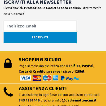
ISCRIVITI ALLA NEWSLETTER
Ricevi
Novità, Promozioni e Codici Sconto esclusivi
direttamente
nella tua email!
SHOPPING SICURO
Paga in massima sicurezza con
Bonifico, PayPal,
Carta di Credito
su
server sicuro 128bit
.
ASSISTENZA CLIENTI
Ti assistiamo in ogni fase del tuo acquisto: contatta il
349 11 91 149
o scrivi a
info@dadiemattoncini.it