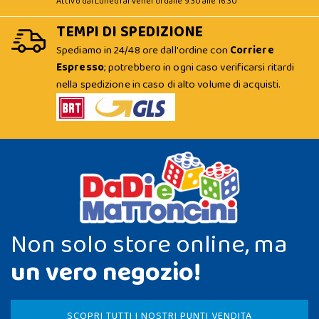
Attivo dal Lunedì al Venerdì dalle 9:30 alle 16:30
TEMPI DI SPEDIZIONE
Spediamo in 24/48 ore dall'ordine con
Corriere
Espresso
; potrebbero in ogni caso verificarsi ritardi
nella spedizione in caso di alto volume di acquisti.
Non solo store online, ma
un vero negozio!
SCOPRI TUTTI I NOSTRI PUNTI VENDITA