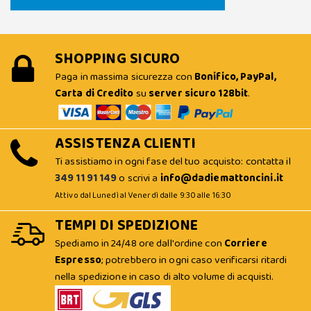
SHOPPING SICURO
Paga in massima sicurezza con
Bonifico, PayPal,
Carta di Credito
su
server sicuro 128bit
.
ASSISTENZA CLIENTI
Ti assistiamo in ogni fase del tuo acquisto: contatta il
349 11 91 149
o scrivi a
info@dadiemattoncini.it
Attivo dal Lunedì al Venerdì dalle 9:30 alle 16:30
TEMPI DI SPEDIZIONE
Spediamo in 24/48 ore dall'ordine con
Corriere
Espresso
; potrebbero in ogni caso verificarsi ritardi
nella spedizione in caso di alto volume di acquisti.