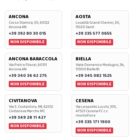
ANCONA
AOSTA
Corso Stamira, 55, 60122
Località Grand Chemin, 30,
Ancona AN
11020 Saint
+39 392 80 30 015
+39 335 577 0655
NON DISPONIBILE
NON DISPONIBILE
ANCONA BARACCOLA
BIELLA
Via Pietro Filonzi, 60131
Viale Domenico Modugno, 3b,
Ancona AN
13900 Biella BI
+39 340 36 62 275
+39 345 082 1525
NON DISPONIBILE
NON DISPONIBILE
CIVITANOVA
CESENA
Via S. Costantino, 98, 62012
Via Leopoldo Lucchi, 335,
Civitanova Marche MC
47521 Cesena FC c.c.
montefiore
+39 349 28 11 427
+39 335 171 1900
NON DISPONIBILE
NON DISPONIBILE