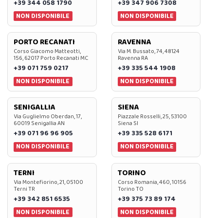
+39 344 058 1790
+39 347 906 7308
NON DISPONIBILE
NON DISPONIBILE
PORTO RECANATI
RAVENNA
Corso Giacomo Matteotti,
Via M. Bussato, 74, 48124
156, 62017 Porto Recanati MC
Ravenna RA
+39 071 759 0217
+39 335 544 1908
NON DISPONIBILE
NON DISPONIBILE
SENIGALLIA
SIENA
Via Guglielmo Oberdan, 17,
Piazzale Rosselli, 25, 53100
60019 Senigallia AN
Siena SI
+39 071 96 96 905
+39 335 528 6171
NON DISPONIBILE
NON DISPONIBILE
TERNI
TORINO
Via Montefiorino, 21, 05100
Corso Romania, 460, 10156
Terni TR
Torino TO
+39 342 851 6535
+39 375 73 89 174
NON DISPONIBILE
NON DISPONIBILE