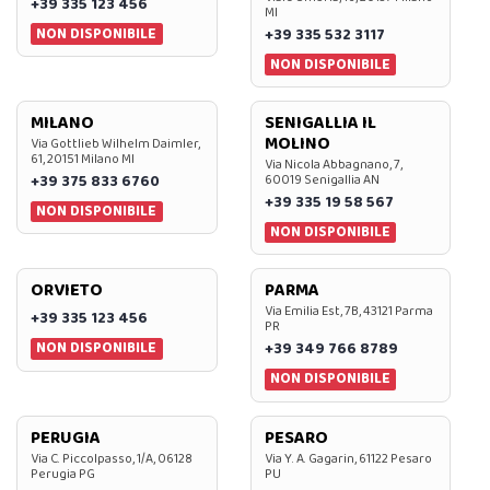
+39 335 123 456
MI
NON DISPONIBILE
+39 335 532 3117
NON DISPONIBILE
MILANO
SENIGALLIA IL
MOLINO
Via Gottlieb Wilhelm Daimler,
61, 20151 Milano MI
Via Nicola Abbagnano, 7,
+39 375 833 6760
60019 Senigallia AN
+39 335 19 58 567
NON DISPONIBILE
NON DISPONIBILE
ORVIETO
PARMA
Via Emilia Est, 7B, 43121 Parma
+39 335 123 456
PR
NON DISPONIBILE
+39 349 766 8789
NON DISPONIBILE
PERUGIA
PESARO
Via C. Piccolpasso, 1/A, 06128
Via Y. A. Gagarin, 61122 Pesaro
Perugia PG
PU