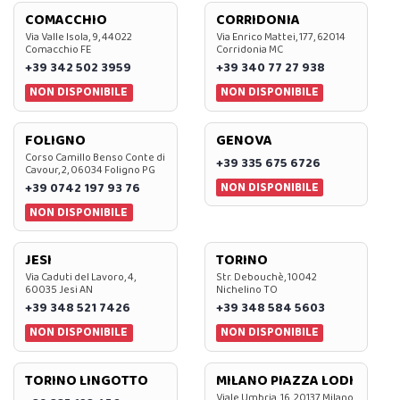
COMACCHIO
CORRIDONIA
Via Valle Isola, 9, 44022
Via Enrico Mattei, 177, 62014
Comacchio FE
Corridonia MC
+39 342 502 3959
+39 340 77 27 938
NON DISPONIBILE
NON DISPONIBILE
FOLIGNO
GENOVA
Corso Camillo Benso Conte di
+39 335 675 6726
Cavour, 2, 06034 Foligno PG
NON DISPONIBILE
+39 0742 197 93 76
NON DISPONIBILE
JESI
TORINO
Via Caduti del Lavoro, 4,
Str. Debouchè, 10042
60035 Jesi AN
Nichelino TO
+39 348 521 7426
+39 348 584 5603
NON DISPONIBILE
NON DISPONIBILE
TORINO LINGOTTO
MILANO PIAZZA LODI
Viale Umbria, 16, 20137 Milano