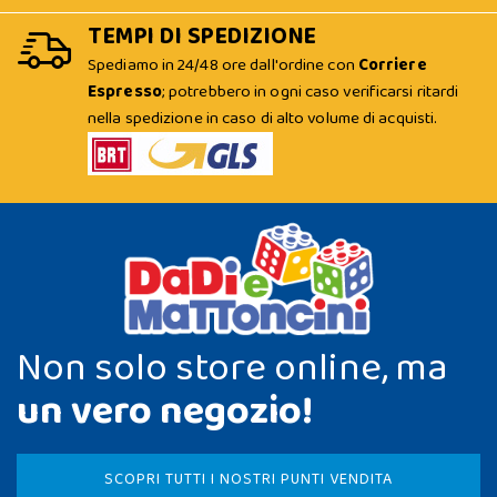
TEMPI DI SPEDIZIONE
Spediamo in 24/48 ore dall'ordine con
Corriere
Espresso
; potrebbero in ogni caso verificarsi ritardi
nella spedizione in caso di alto volume di acquisti.
Non solo store online, ma
un vero negozio!
SCOPRI TUTTI I NOSTRI PUNTI VENDITA