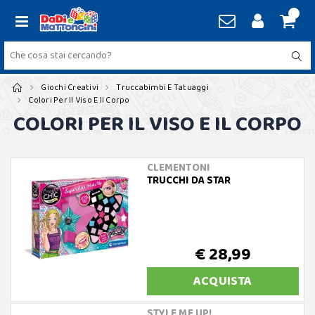
Giochi Creativi
Truccabimbi E Tatuaggi
Colori Per Il Viso E Il Corpo
COLORI PER IL VISO E IL CORPO
CLEMENTONI
TRUCCHI DA STAR
€ 28,99
ACQUISTA
STYLE ME UP!