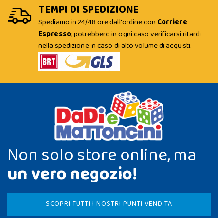
TEMPI DI SPEDIZIONE
Spediamo in 24/48 ore dall'ordine con
Corriere
Espresso
; potrebbero in ogni caso verificarsi ritardi
nella spedizione in caso di alto volume di acquisti.
Non solo store online, ma
un vero negozio!
SCOPRI TUTTI I NOSTRI PUNTI VENDITA