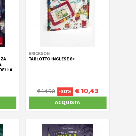
ERICKSON
NZA
TABLOTTO INGLESE 8+
E
DELLA
€ 10,43
€ 14,90
-30%
ACQUISTA