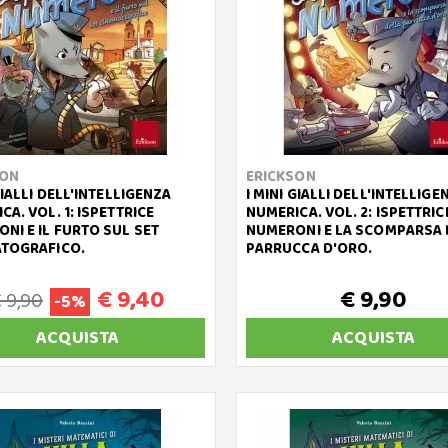
SON
ERICKSON
GIALLI DELL'INTELLIGENZA
I MINI GIALLI DELL'INTELLIGE
CA. VOL. 1: ISPETTRICE
NUMERICA. VOL. 2: ISPETTRIC
NI E IL FURTO SUL SET
NUMERONI E LA SCOMPARSA 
ATOGRAFICO.
PARRUCCA D'ORO.
€ 9,40
€ 9,90
 9,90
-5%
ACQUISTA
ACQUISTA