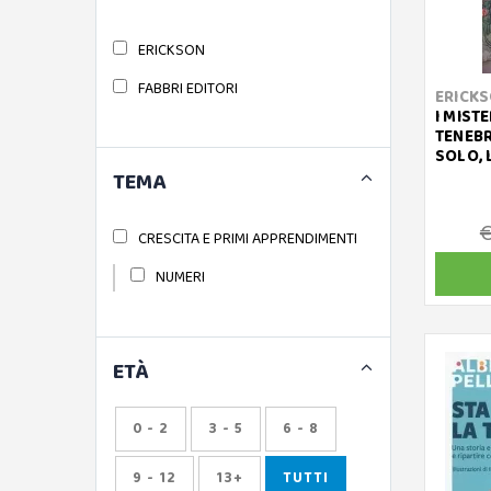
ERICKSON
FABBRI EDITORI
ERICK
I MISTE
TENEBR
SOLO, 
TEMA
€
CRESCITA E PRIMI APPRENDIMENTI
NUMERI
ETÀ
0 - 2
3 - 5
6 - 8
9 - 12
13+
TUTTI