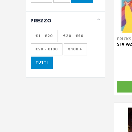
PREZZO
€1 - €20
€20 - €50
ERICK
STA PA
€50 - €100
€100 +
TUTTI