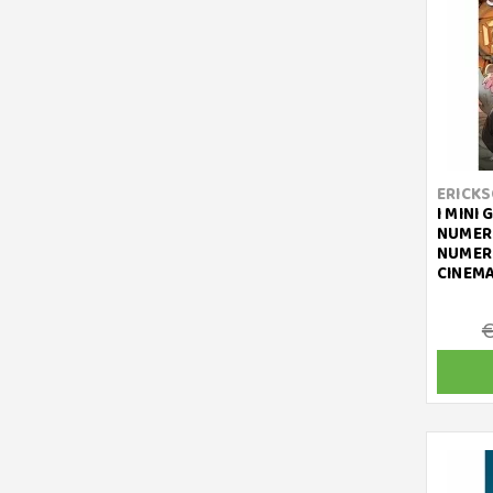
ERICK
I MINI 
NUMERI
NUMERO
CINEM
€