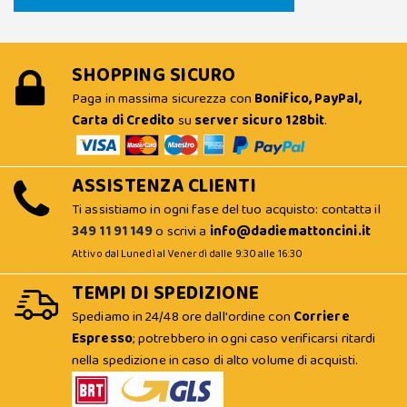
SHOPPING SICURO
Paga in massima sicurezza con
Bonifico, PayPal,
Carta di Credito
su
server sicuro 128bit
.
ASSISTENZA CLIENTI
Ti assistiamo in ogni fase del tuo acquisto: contatta il
349 11 91 149
o scrivi a
info@dadiemattoncini.it
Attivo dal Lunedì al Venerdì dalle 9:30 alle 16:30
TEMPI DI SPEDIZIONE
Spediamo in 24/48 ore dall'ordine con
Corriere
Espresso
; potrebbero in ogni caso verificarsi ritardi
nella spedizione in caso di alto volume di acquisti.