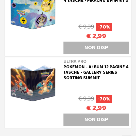
4 TASCHE - PIKACHU E MIMIKYU
€ 9,99
-70%
€ 2,99
NON DISP
ULTRA PRO
POKEMON - ALBUM 12 PAGINE 4
TASCHE - GALLERY SERIES
SORTING SUMMIT
€ 9,99
-70%
€ 2,99
NON DISP