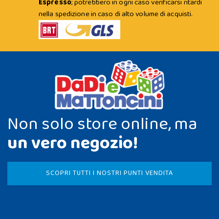
Espresso
; potrebbero in ogni caso verificarsi ritardi
nella spedizione in caso di alto volume di acquisti.
Non solo store online, ma
un vero negozio!
SCOPRI TUTTI I NOSTRI PUNTI VENDITA