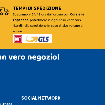
TEMPI DI SPEDIZIONE
Spediamo in 24/48 ore dall'ordine con
Corriere
Espresso
; potrebbero in ogni caso verificarsi
ritardi nella spedizione in caso di alto volume di
acquisti.
un vero negozio!
SOCIAL NETWORK
LLE 16:30