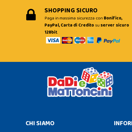
SHOPPING SICURO
Paga in massima sicurezza con
Bonifico,
PayPal, Carta di Credito
su
server sicuro
128bit
.
CHI SIAMO
INFOR