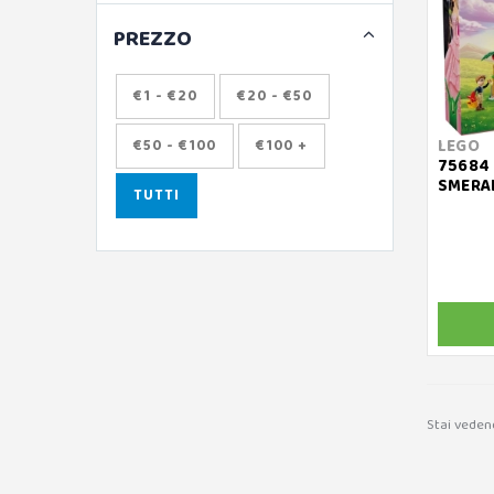
PREZZO
€1 - €20
€20 - €50
LEGO
€50 - €100
€100 +
75684 
SMERA
TUTTI
Stai veden