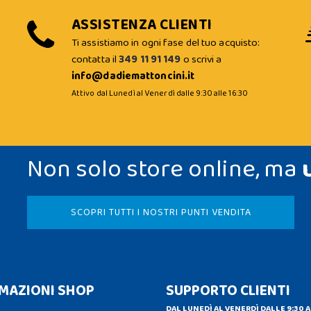
ASSISTENZA CLIENTI
Ti assistiamo in ogni fase del tuo acquisto:
contatta il
349 11 91 149
o scrivi a
info@dadiemattoncini.it
Attivo dal Lunedì al Venerdì dalle 9:30 alle 16:30
Non solo store online, ma
SCOPRI TUTTI I NOSTRI PUNTI VENDITA
MAZIONI SHOP
SUPPORTO CLIENTI
DAL LUNEDÌ AL VENERDÌ DALLE 9:30 A