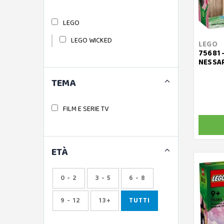
LEGO
LEGO WICKED
LEGO
75681 
NESSAR
TEMA
FILM E SERIE TV
ETÀ
0 - 2
3 - 5
6 - 8
9 - 12
13+
TUTTI