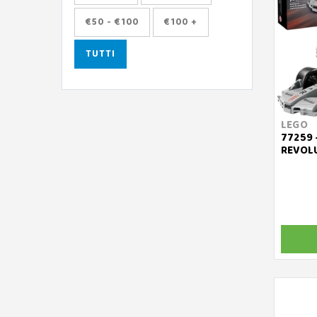
€50 - €100
€100 +
TUTTI
LEGO
77259 
REVOLU