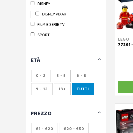
DISNEY
DISNEY PIXAR
FILM E SERIE TV
SPORT
LEGO
77261 
ETÀ
0 - 2
3 - 5
6 - 8
9 - 12
13+
TUTTI
PREZZO
€1 - €20
€20 - €50