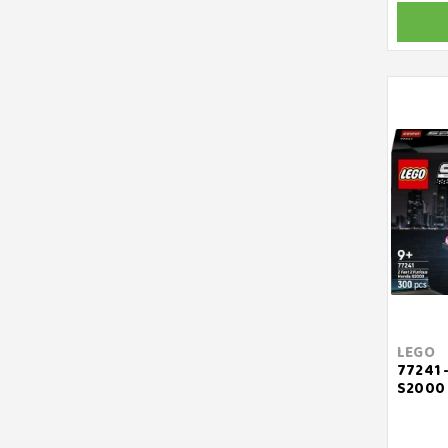
LEGO
77241 
S2000