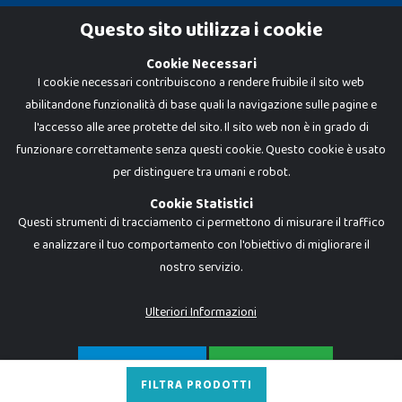
Cookie Policy
Questo sito utilizza i cookie
Privacy Policy
Cookie Necessari
I cookie necessari contribuiscono a rendere fruibile il sito web
abilitandone funzionalità di base quali la navigazione sulle pagine e
l'accesso alle aree protette del sito. Il sito web non è in grado di
funzionare correttamente senza questi cookie. Questo cookie è usato
per distinguere tra umani e robot.
Cookie Statistici
Questi strumenti di tracciamento ci permettono di misurare il traffico
e analizzare il tuo comportamento con l'obiettivo di migliorare il
nostro servizio.
Dadi e Mattoncini è un brand di Giocabene Srl. Ogni riproduzione o utilizzo non
espressamente autorizzato è severamente vietato. Tutti i loghi, marchi,
brand elencati nel presente shop sono di proprietà dei rispettivi titolari.
I prezzi e le promozioni pubblicate potrebbero differire da quanto esposto in
Ulteriori Informazioni
negozio.
Giocabene Srl - via della Posta 8, 20123 Milano (MI)
P.IVA 02608090425 - REA AN201199 - C.S. 10.000 i.v.
SOLO NECESSARI
ACCETTA TUTTO
FILTRA PRODOTTI