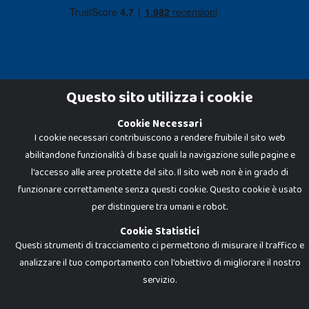
Questo sito utilizza i cookie
Cookie Necessari
Dadi e Mattoncini è un brand di Giocabene Srl. Ogni riproduzione o utilizzo non
I cookie necessari contribuiscono a rendere fruibile il sito web
espressamente autorizzato è severamente vietato. Tutti i loghi, marchi,
brand elencati nel presente shop sono di proprietà dei rispettivi titolari.
abilitandone funzionalità di base quali la navigazione sulle pagine e
I prezzi e le promozioni pubblicate potrebbero differire da quanto esposto in
negozio.
l'accesso alle aree protette del sito. Il sito web non è in grado di
Giocabene Srl - via della Posta 8, 20123 Milano (MI)
funzionare correttamente senza questi cookie. Questo cookie è usato
P.IVA 02608090425 - REA AN201199 - C.S. 10.000 i.v.
per distinguere tra umani e robot.
Cookie Statistici
Questi strumenti di tracciamento ci permettono di misurare il traffico e
analizzare il tuo comportamento con l'obiettivo di migliorare il nostro
servizio.