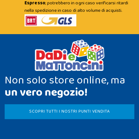
Espresso
; potrebbero in ogni caso verificarsi ritardi
nella spedizione in caso di alto volume di acquisti.
Non solo store online, ma
un vero negozio!
SCOPRI TUTTI I NOSTRI PUNTI VENDITA