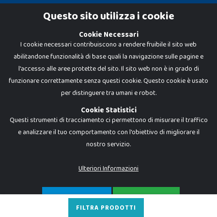
Cookie Policy
Questo sito utilizza i cookie
Privacy Policy
Cookie Necessari
I cookie necessari contribuiscono a rendere fruibile il sito web
abilitandone funzionalità di base quali la navigazione sulle pagine e
l'accesso alle aree protette del sito. Il sito web non è in grado di
funzionare correttamente senza questi cookie. Questo cookie è usato
per distinguere tra umani e robot.
Cookie Statistici
Questi strumenti di tracciamento ci permettono di misurare il traffico
e analizzare il tuo comportamento con l'obiettivo di migliorare il
nostro servizio.
Dadi e Mattoncini è un brand di Giocabene Srl. Ogni riproduzione o utilizzo non
espressamente autorizzato è severamente vietato. Tutti i loghi, marchi,
brand elencati nel presente shop sono di proprietà dei rispettivi titolari.
I prezzi e le promozioni pubblicate potrebbero differire da quanto esposto in
Ulteriori Informazioni
negozio.
Giocabene Srl - via della Posta 8, 20123 Milano (MI)
P.IVA 02608090425 - REA AN201199 - C.S. 10.000 i.v.
SOLO NECESSARI
ACCETTA TUTTO
FILTRA PRODOTTI