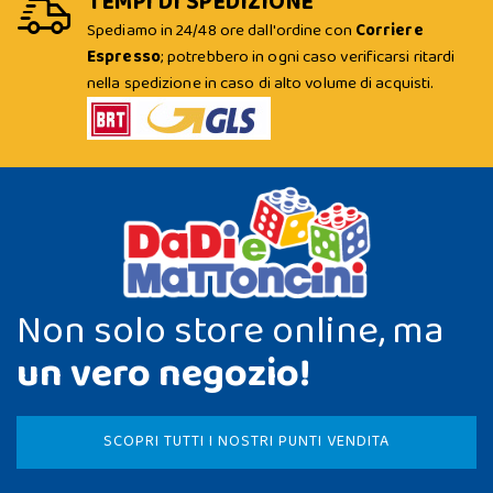
TEMPI DI SPEDIZIONE
Spediamo in 24/48 ore dall'ordine con
Corriere
Espresso
; potrebbero in ogni caso verificarsi ritardi
nella spedizione in caso di alto volume di acquisti.
Non solo store online, ma
un vero negozio!
SCOPRI TUTTI I NOSTRI PUNTI VENDITA