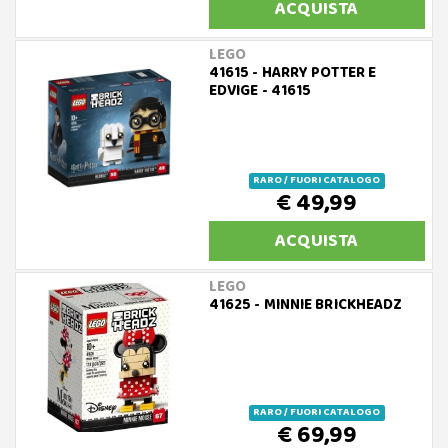
ACQUISTA
LEGO
41615 - HARRY POTTER E
EDVIGE - 41615
RARO / FUORI CATALOGO
€ 49,99
ACQUISTA
LEGO
41625 - MINNIE BRICKHEADZ
RARO / FUORI CATALOGO
€ 69,99