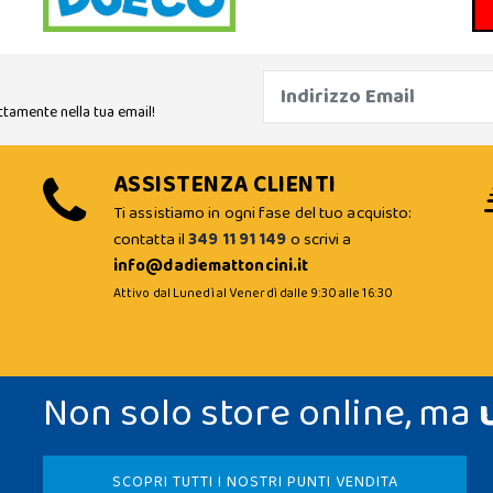
ttamente nella tua email!
ASSISTENZA CLIENTI
Ti assistiamo in ogni fase del tuo acquisto:
contatta il
349 11 91 149
o scrivi a
info@dadiemattoncini.it
Attivo dal Lunedì al Venerdì dalle 9:30 alle 16:30
Non solo store online, ma
SCOPRI TUTTI I NOSTRI PUNTI VENDITA