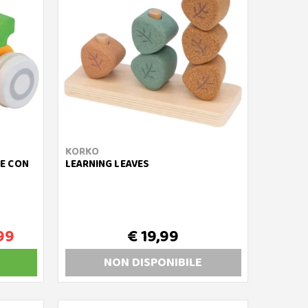
KORKO
E CON
LEARNING LEAVES
99
€ 19,99
NON DISP
ONIBILE