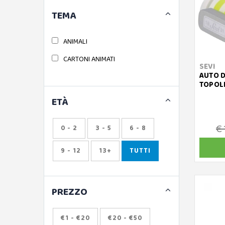
TEMA
ANIMALI
CARTONI ANIMATI
SEVI
AUTO D
TOPOL
ETÀ
€ 
0 - 2
3 - 5
6 - 8
9 - 12
13+
TUTTI
PREZZO
€1 - €20
€20 - €50