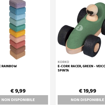
KORKO
E RAINBOW
E-CORK RACER, GREEN - VEIC
SPINTA
€ 9,99
€ 19,99
NON DISP
ONIBILE
NON DISP
ONIBILE