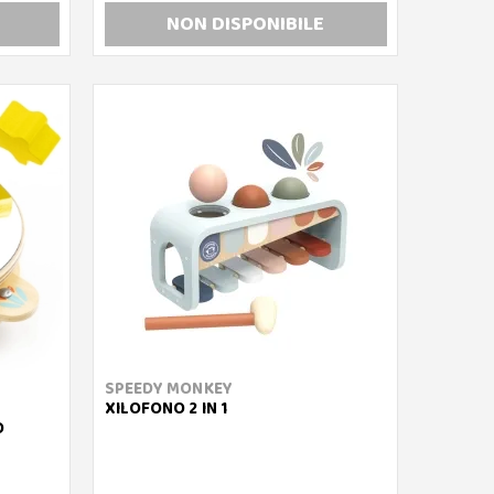
NON DISP
ONIBILE
SPEEDY MONKEY
XILOFONO 2 IN 1
O