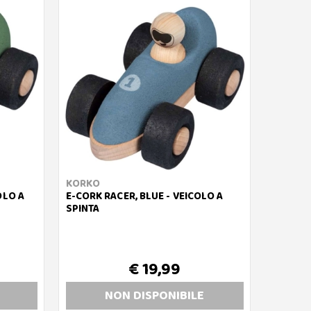
KORKO
OLO A
E-CORK RACER, BLUE - VEICOLO A
SPINTA
€ 19,99
NON DISP
ONIBILE